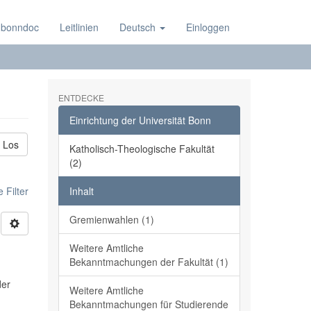
 bonndoc
Leitlinien
Deutsch
Einloggen
ENTDECKE
Einrichtung der Universität Bonn
Los
Katholisch-Theologische Fakultät
(2)
 Filter
Inhalt
Gremienwahlen (1)
Weitere Amtliche
Bekanntmachungen der Fakultät (1)
der
Weitere Amtliche
Bekanntmachungen für Studierende