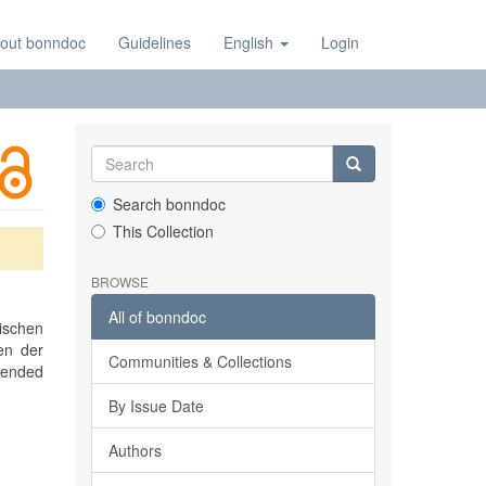
out bonndoc
Guidelines
English
Login
Search bonndoc
This Collection
BROWSE
All of bonndoc
nischen
en der
Communities & Collections
tended
By Issue Date
Authors