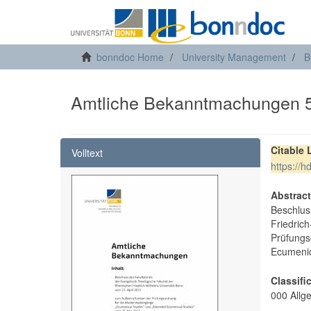
bonndoc Home
University Management
B
Amtliche Bekanntmachungen 51
Citable 
Volltext
https://
Abstrac
Beschlus
Friedric
Prüfungs
Ecumenic
Classifi
000 Allg