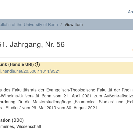
Ab
ulletin of the University of Bonn
View Item
. Jahrgang, Nr. 56
Link (Handle URI)
hdl.handle.net/20.500.11811/9321
t
s des Fakultätsrats der Evangelisch-Theologische Fakultät der Rhei
h-Wilhelms-Universität Bonn vom 21. April 2021 zum Außerkraftsetz
ordnung für die Masterstudiengänge „Ecumenical Studies“ und „Ex
al Studies” vom 29. Mai 2013 vom 30. August 2021
cation (DDC)
emeines, Wissenschaft