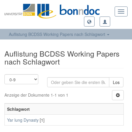
Toggl
navig
Auflistung BCDSS Working Papers nach Schlagwort
Auflistung BCDSS Working Papers
nach Schlagwort
Los
Anzeige der Dokumente 1-1 von 1
Schlagwort
Yar lung Dynasty
[1]