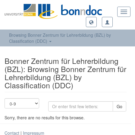
Toggl
navig
Browsing Bonner Zentrum für Lehrerbildung (BZL) by
Classification (DDC)
Bonner Zentrum für Lehrerbildung
(BZL): Browsing Bonner Zentrum für
Lehrerbildung (BZL) by
Classification (DDC)
Go
Sorry, there are no results for this browse.
Contact
|
Impressum