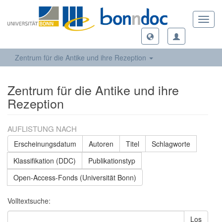
Toggl
navig
Zentrum für die Antike und ihre Rezeption
Zentrum für die Antike und ihre
Rezeption
AUFLISTUNG NACH
Erscheinungsdatum
Autoren
Titel
Schlagworte
Klassifikation (DDC)
Publikationstyp
Open-Access-Fonds (Universität Bonn)
Volltextsuche:
Los