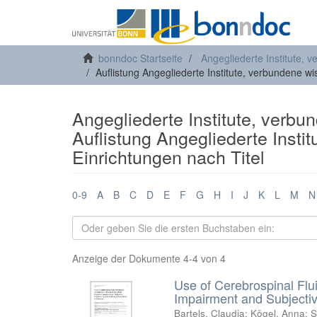
bonndoc Startseite
Angegliederte Institute, 
Auflistung Angegliederte Institute, verbundene wi
Angegliederte Institute, verbu
Auflistung Angegliederte Insti
Einrichtungen nach Titel
0-9
A
B
C
D
E
F
G
H
I
J
K
L
M
N
Anzeige der Dokumente 4-4 von 4
Use of Cerebrospinal Flu
Impairment and Subjectiv
Bartels, Claudia
;
Kögel, Anna
;
S