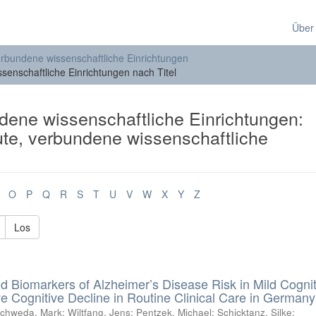
Über
verbundene wissenschaftliche Einrichtungen
ssenschaftliche Einrichtungen nach Titel
ndene wissenschaftliche Einrichtungen:
tute, verbundene wissenschaftliche
O
P
Q
R
S
T
U
V
W
X
Y
Z
Los
id Biomarkers of Alzheimer’s Disease Risk in Mild Cognit
e Cognitive Decline in Routine Clinical Care in Germany
chweda, Mark
;
Wiltfang, Jens
;
Pentzek, Michael
;
Schicktanz, Silke
;