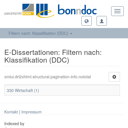
Toggl
navig
Filtern nach: Klassifikation (DDC)
E-Dissertationen: Filtern nach:
Klassifikation (DDC)
xmlui.dri2xhtml.structural.pagination-info.nototal
330 Wirtschaft (1)
Kontakt
|
Impressum
Indexed by