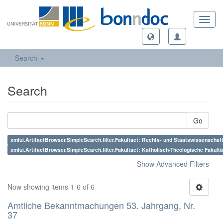
Toggl
navig
Search
Search
Go
xmlui.ArtifactBrowser.SimpleSearch.filter.Fakultaet: Rechts- und Staatswissenschaft
xmlui.ArtifactBrowser.SimpleSearch.filter.Fakultaet: Katholisch-Theologische Fakultä
Show Advanced Filters
Now showing items 1-6 of 6
Amtliche Bekanntmachungen 53. Jahrgang, Nr.
37