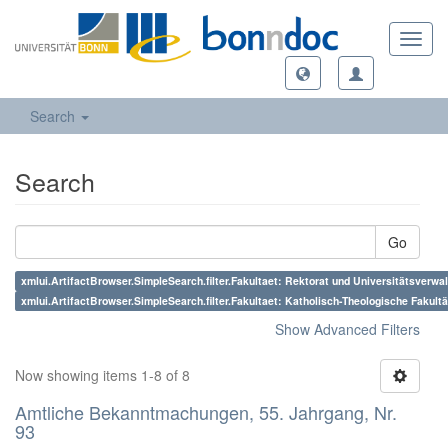
Toggl
navig
Search
Search
Go
xmlui.ArtifactBrowser.SimpleSearch.filter.Fakultaet: Rektorat und Universitätsverwa
xmlui.ArtifactBrowser.SimpleSearch.filter.Fakultaet: Katholisch-Theologische Fakultä
Show Advanced Filters
Now showing items 1-8 of 8
Amtliche Bekanntmachungen, 55. Jahrgang, Nr.
93