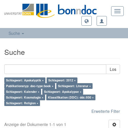
Toggl
navig
Suche
Suche
Los
Schlagwort: Apokalyptik ×
Schlagwort: 2012 ×
Publikationstyp: doc-type:book ×
Schlagwort: Literatur ×
Schlagwort: Kalender ×
Schlagwort: Apokalypse ×
Schlagwort: Kosmologie ×
Klassifikation (DDC): ddc:930 ×
Schlagwort: Religion ×
Erweiterte Filter
Anzeige der Dokumente 1-1 von 1