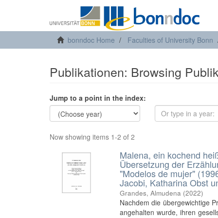
bonndoc Home
Faculties of University Bonn
Publikationen: Browsing Publi
Jump to a point in the index:
Now showing items 1-2 of 2
Malena, ein kochend heiß
Übersetzung der Erzählu
"Modelos de mujer" (1996
Jacobi, Katharina Obst u
Grandes, Almudena
(
2022
)
Nachdem die übergewichtige Pr
angehalten wurde, ihren gesells