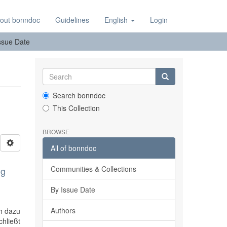
out bonndoc
Guidelines
English
Login
ssue Date
Search bonndoc
This Collection
BROWSE
All of bonndoc
Communities & Collections
ng
By Issue Date
Authors
h dazu
chließt