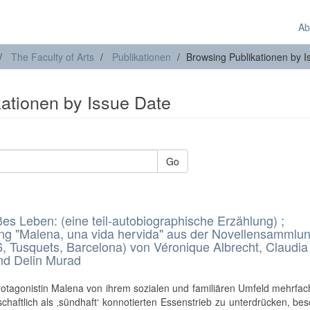
Ab
The Faculty of Arts
Publikationen
Browsing Publikationen by I
kationen by Issue Date
Go
es Leben: (eine teil-autobiographische Erzählung) ;
ng "Malena, una vida hervida" aus der Novellensammlu
, Tusquets, Barcelona) von Véronique Albrecht, Claudia
nd Delin Murad
otagonistin Malena von ihrem sozialen und familiären Umfeld mehrfac
chaftlich als ‚sündhaft‘ konnotierten Essenstrieb zu unterdrücken, bes