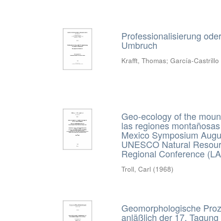
Professionalisierung od
Umbruch
Krafft, Thomas; García-Castrillo
Geo-ecology of the mount
las regiones montañosas
Mexico Symposium August,
UNESCO Natural Resource
Regional Conference (LAR
Troll, Carl
(
1968
)
Geomorphologische Proz
anläßlich der 17. Tagung