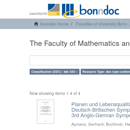
bonndoc Home
Faculties of University Bonn
The Faculty of Mathematics an
Classification (DDC): ddc:550 ×
Resource Type: doc-type:confer
Now showing items 1-4 of 4
Planen und Lebensqualität
Deutsch-Britischen Symp
3rd Anglo-German Sympo
Aymans, Gerhard; Buchholz, Ha