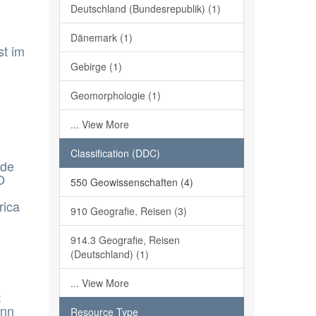
Deutschland (Bundesrepublik) (1)
Dänemark (1)
st im
Gebirge (1)
Geomorphologie (1)
... View More
Classification (DDC)
 de
O
550 Geowissenschaften (4)
rica
910 Geografie, Reisen (3)
914.3 Geografie, Reisen
(Deutschland) (1)
... View More
:
onn
Resource Type