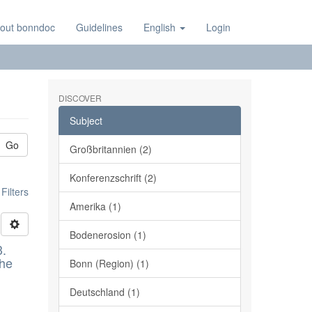
out bonndoc
Guidelines
English
Login
DISCOVER
Subject
Go
Großbritannien (2)
Konferenzschrift (2)
ilters
Amerika (1)
Bodenerosion (1)
3.
the
Bonn (Region) (1)
Deutschland (1)