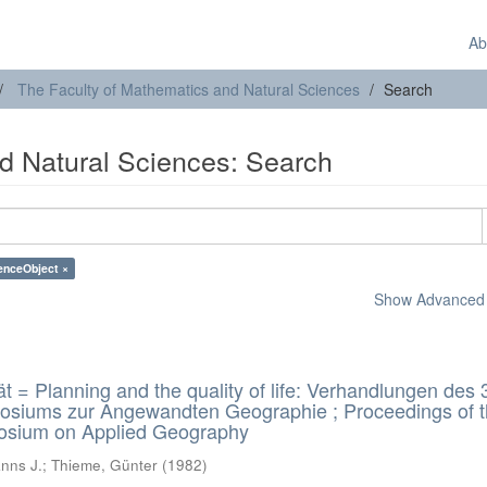
Ab
The Faculty of Mathematics and Natural Sciences
Search
d Natural Sciences: Search
enceObject ×
Show Advanced F
 = Planning and the quality of life: Verhandlungen des 
osiums zur Angewandten Geographie ; Proceedings of 
sium on Applied Geography
nns J.; Thieme, Günter
(
1982
)