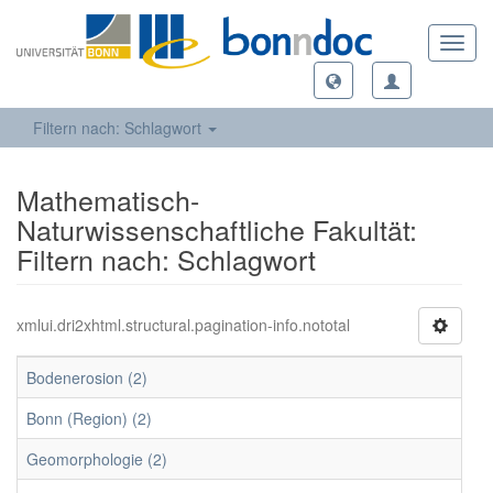
Toggl
navig
Filtern nach: Schlagwort
Mathematisch-
Naturwissenschaftliche Fakultät:
Filtern nach: Schlagwort
xmlui.dri2xhtml.structural.pagination-info.nototal
Bodenerosion (2)
Bonn (Region) (2)
Geomorphologie (2)