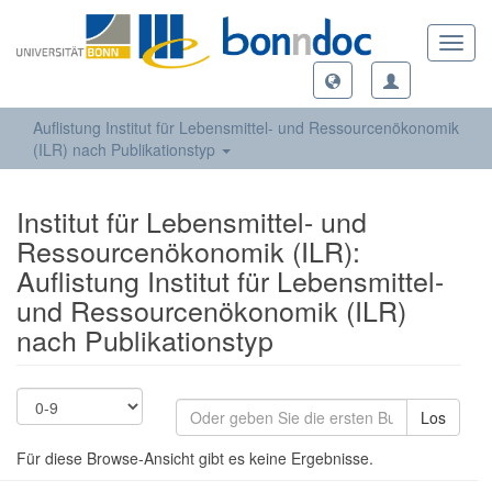
Toggl
navig
Auflistung Institut für Lebensmittel- und Ressourcenökonomik
(ILR) nach Publikationstyp
Institut für Lebensmittel- und
Ressourcenökonomik (ILR):
Auflistung Institut für Lebensmittel-
und Ressourcenökonomik (ILR)
nach Publikationstyp
Los
Für diese Browse-Ansicht gibt es keine Ergebnisse.