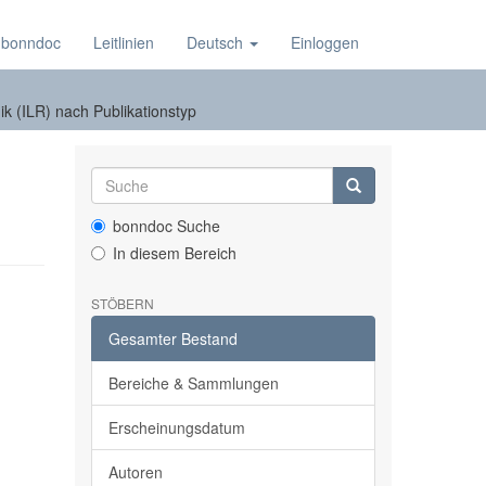
 bonndoc
Leitlinien
Deutsch
Einloggen
ik (ILR) nach Publikationstyp
bonndoc Suche
In diesem Bereich
STÖBERN
Gesamter Bestand
Bereiche & Sammlungen
Erscheinungsdatum
Autoren