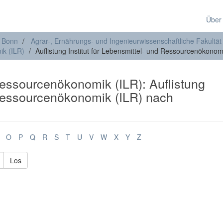
Über
t Bonn
Agrar-, Ernährungs- und Ingenieurwissenschaftliche Fakultät
ik (ILR)
Auflistung Institut für Lebensmittel- und Ressourcenökonom
 Ressourcenökonomik (ILR): Auflistung
d Ressourcenökonomik (ILR) nach
O
P
Q
R
S
T
U
V
W
X
Y
Z
Los