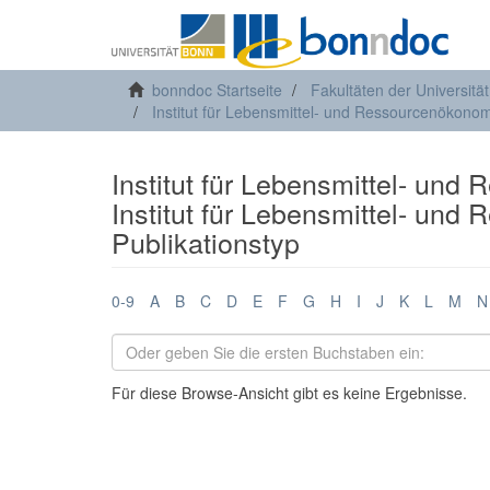
bonndoc Startseite
Fakultäten der Universitä
Institut für Lebensmittel- und Ressourcenökonom
Institut für Lebensmittel- und
Institut für Lebensmittel- un
Publikationstyp
0-9
A
B
C
D
E
F
G
H
I
J
K
L
M
N
Für diese Browse-Ansicht gibt es keine Ergebnisse.