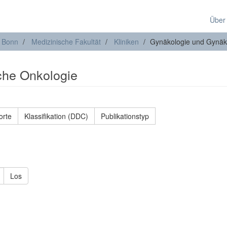
Über
t Bonn
Medizinische Fakultät
Kliniken
Gynäkologie und Gynäk
che Onkologie
orte
Klassifikation (DDC)
Publikationstyp
Los