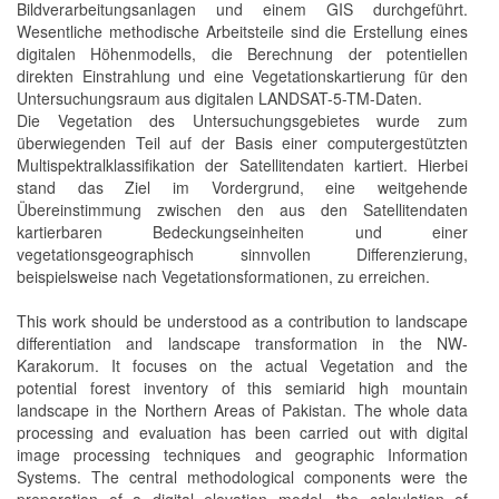
Bildverarbeitungsanlagen und einem GIS durchgeführt.
Wesentliche methodische Arbeitsteile sind die Erstellung eines
digitalen Höhenmodells, die Berechnung der potentiellen
direkten Einstrahlung und eine Vegetationskartierung für den
Untersuchungsraum aus digitalen LANDSAT-5-TM-Daten.
Die Vegetation des Untersuchungsgebietes wurde zum
überwiegenden Teil auf der Basis einer computergestützten
Multispektralklassifikation der Satellitendaten kartiert. Hierbei
stand das Ziel im Vordergrund, eine weitgehende
Übereinstimmung zwischen den aus den Satellitendaten
kartierbaren Bedeckungseinheiten und einer
vegetationsgeographisch sinnvollen Differenzierung,
beispielsweise nach Vegetationsformationen, zu erreichen.
This work should be understood as a contribution to landscape
differentiation and landscape transformation in the NW-
Karakorum. It focuses on the actual Vegetation and the
potential forest inventory of this semiarid high mountain
landscape in the Northern Areas of Pakistan. The whole data
processing and evaluation has been carried out with digital
image processing techniques and geographic Information
Systems. The central methodological components were the
preparation of a digital elevation model, the calculation of