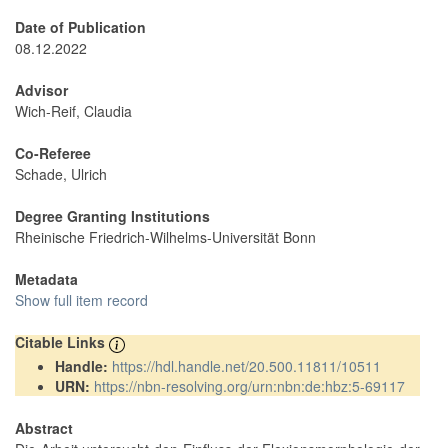
Date of Publication
08.12.2022
Advisor
Wich-Reif, Claudia
Co-Referee
Schade, Ulrich
Degree Granting Institutions
Rheinische Friedrich-Wilhelms-Universität Bonn
Metadata
Show full item record
Citable Links
Handle:
https://hdl.handle.net/20.500.11811/10511
URN:
https://nbn-resolving.org/urn:nbn:de:hbz:5-69117
Abstract