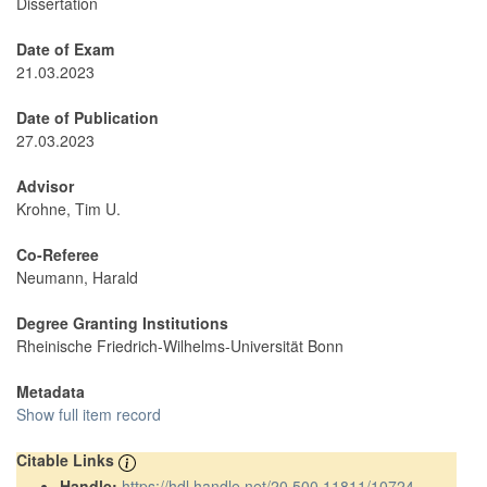
Dissertation
Date of Exam
21.03.2023
Date of Publication
27.03.2023
Advisor
Krohne, Tim U.
Co-Referee
Neumann, Harald
Degree Granting Institutions
Rheinische Friedrich-Wilhelms-Universität Bonn
Metadata
Show full item record
Citable Links
Handle:
https://hdl.handle.net/20.500.11811/10724