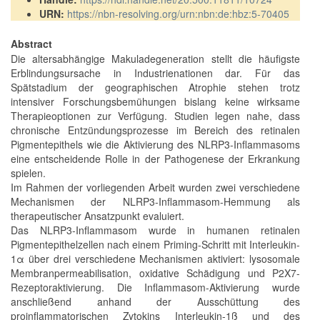
URN:
https://nbn-resolving.org/urn:nbn:de:hbz:5-70405
Abstract
Die altersabhängige Makuladegeneration stellt die häufigste
Erblindungsursache in Industrienationen dar. Für das
Spätstadium der geographischen Atrophie stehen trotz
intensiver Forschungsbemühungen bislang keine wirksame
Therapieoptionen zur Verfügung. Studien legen nahe, dass
chronische Entzündungsprozesse im Bereich des retinalen
Pigmentepithels wie die Aktivierung des NLRP3-Inflammasoms
eine entscheidende Rolle in der Pathogenese der Erkrankung
spielen.
Im Rahmen der vorliegenden Arbeit wurden zwei verschiedene
Mechanismen der NLRP3-Inflammasom-Hemmung als
therapeutischer Ansatzpunkt evaluiert.
Das NLRP3-Inflammasom wurde in humanen retinalen
Pigmentepithelzellen nach einem Priming-Schritt mit Interleukin-
1α über drei verschiedene Mechanismen aktiviert: lysosomale
Membranpermeabilisation, oxidative Schädigung und P2X7-
Rezeptoraktivierung. Die Inflammasom-Aktivierung wurde
anschließend anhand der Ausschüttung des
proinflammatorischen Zytokins Interleukin-1ß und des