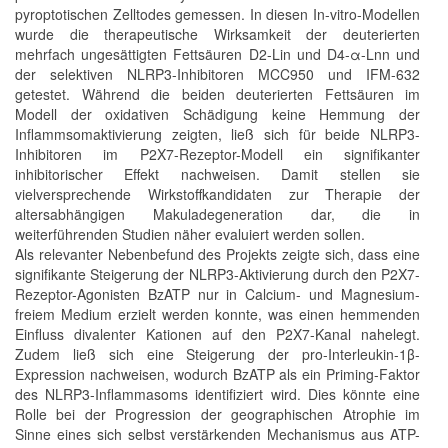
pyroptotischen Zelltodes gemessen. In diesen In-vitro-Modellen
wurde die therapeutische Wirksamkeit der deuterierten
mehrfach ungesättigten Fettsäuren D2-Lin und D4-α-Lnn und
der selektiven NLRP3-Inhibitoren MCC950 und IFM-632
getestet. Während die beiden deuterierten Fettsäuren im
Modell der oxidativen Schädigung keine Hemmung der
Inflammsomaktivierung zeigten, ließ sich für beide NLRP3-
Inhibitoren im P2X7-Rezeptor-Modell ein signifikanter
inhibitorischer Effekt nachweisen. Damit stellen sie
vielversprechende Wirkstoffkandidaten zur Therapie der
altersabhängigen Makuladegeneration dar, die in
weiterführenden Studien näher evaluiert werden sollen.
Als relevanter Nebenbefund des Projekts zeigte sich, dass eine
signifikante Steigerung der NLRP3-Aktivierung durch den P2X7-
Rezeptor-Agonisten BzATP nur in Calcium- und Magnesium-
freiem Medium erzielt werden konnte, was einen hemmenden
Einfluss divalenter Kationen auf den P2X7-Kanal nahelegt.
Zudem ließ sich eine Steigerung der pro-Interleukin-1β-
Expression nachweisen, wodurch BzATP als ein Priming-Faktor
des NLRP3-Inflammasoms identifiziert wird. Dies könnte eine
Rolle bei der Progression der geographischen Atrophie im
Sinne eines sich selbst verstärkenden Mechanismus aus ATP-