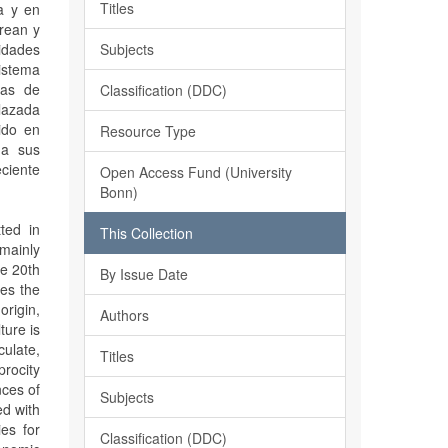
Titles
a y en
crean y
Subjects
tidades
sistema
ias de
Classification (DDC)
elazada
ido en
Resource Type
 a sus
eciente
Open Access Fund (University
Bonn)
tted in
This Collection
 mainly
te 20th
By Issue Date
zes the
origin,
Authors
ture is
ulate,
Titles
procity
nces of
Subjects
ed with
es for
Classification (DDC)