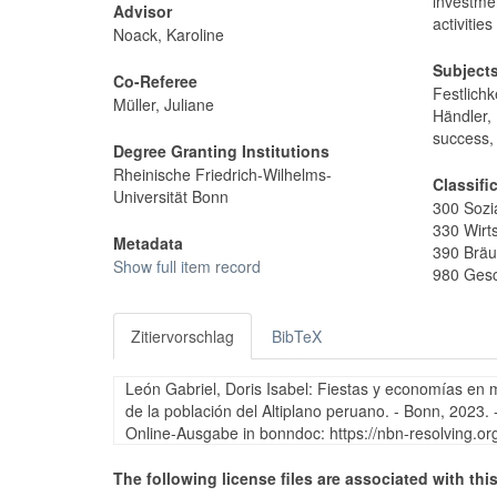
investme
Advisor
activitie
Noack, Karoline
Subject
Co-Referee
Festlich
Müller, Juliane
Händler, 
success,
Degree Granting Institutions
Rheinische Friedrich-Wilhelms-
Classifi
Universität Bonn
300 Sozi
330 Wirt
Metadata
390 Bräuc
Show full item record
980 Gesc
Zitiervorschlag
BibTeX
León Gabriel, Doris Isabel: Fiestas y economías en mo
de la población del Altiplano peruano. - Bonn, 2023. 
Online-Ausgabe in bonndoc: https://nbn-resolving.o
The following license files are associated with this