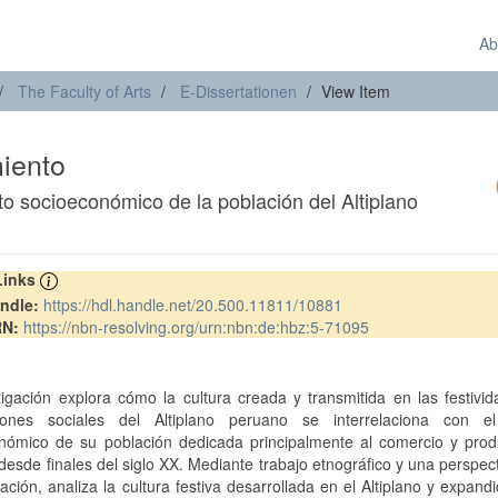
Ab
The Faculty of Arts
E-Dissertationen
View Item
iento
xito socioeconómico de la población del Altiplano
 Links
ndle:
https://hdl.handle.net/20.500.11811/10881
RN:
https://nbn-resolving.org/urn:nbn:de:hbz:5-71095
t
tigación explora cómo la cultura creada y transmitida en las festivi
ciones sociales del Altiplano peruano se interrelaciona con el
nómico de su población dedicada principalmente al comercio y prod
desde finales del siglo XX. Mediante trabajo etnográfico y una perspec
ación, analiza la cultura festiva desarrollada en el Altiplano y expand