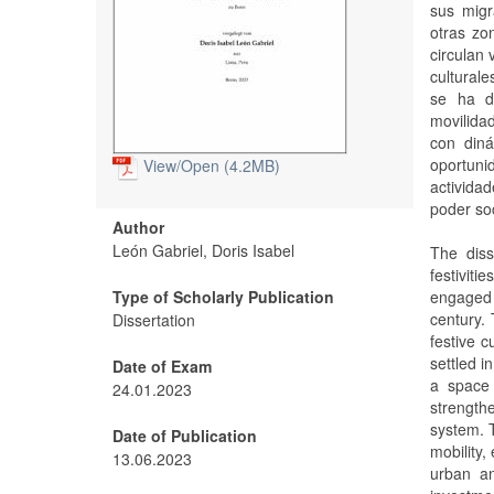
sus migr
otras zo
circulan 
cultural
se ha de
movilida
con diná
oportuni
View/
Open (4.2MB)
activida
poder soc
Author
León Gabriel, Doris Isabel
The diss
festivit
Type of Scholarly Publication
engaged 
century.
Dissertation
festive c
settled i
Date of Exam
a space 
24.01.2023
strength
system. T
Date of Publication
mobility,
13.06.2023
urban an