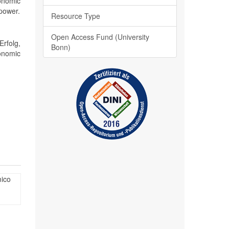
conomic
 power.
Resource Type
Open Access Fund (University
Erfolg,
Bonn)
conomic
mico