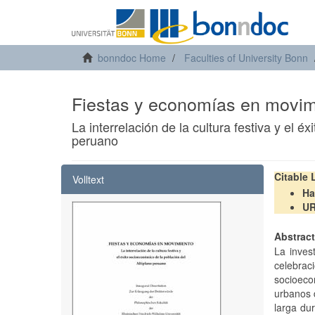
bonndoc Home
Faculties of University Bonn
Fiestas y economías en movim
La interrelación de la cultura festiva y el é
peruano
Citable
Volltext
Ha
U
Abstrac
La inves
celebra
socioeco
urbanos 
larga dur