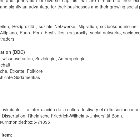
nt and generation of diverse capitals that are directed to their e
s and signify an advantage for their businesses and their growing social
s
keiten, Reziprozität, soziale Netzwerke, Migration, sozioökonomischer 
Altiplano, Puno, Peru, Festivities, reciprocity, social networks, socioe
 traders
cation (DDC)
alwissenschaften, Soziologie, Anthropologie
schaft
he, Etikette, Folklore
hichte Südamerikas
vimiento : La interrelación de la cultura festiva y el éxito socioeconó
- Dissertation, Rheinische Friedrich-Wilhelms-Universität Bonn.
rg/urn:nbn:de:hbz:5-71095
 item: