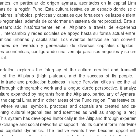
antes, en particular de origen aymara, asentados en la capital Lim
nas de la región Puno. Esta cultura festiva es un espacio donde se 
valores, símbolos, prácticas y capitales que fortalecen los lazos e iden
es-regionales, además de conformar un sistema de reciprocidad. Este 
sarrollado históricamente en el Altiplano a través de experienc
d, intercambio y redes sociales de apoyo hasta su forma actual entr
micas urbanas y capitalistas. Los eventos festivos se han convert
dades de inversión y generación de diversos capitales dirigidos
des económicas, configurando una ventaja para sus negocios y su cr
ial.
ertation explores the interplay of the culture created and transmi
ies of the Altiplano (high plateau), and the success of its people,
in trade and production business in large Peruvian cities since the la
 Through ethnographic work and a longue durée perspective, it analy
ulture expanded by migrants from the Altiplano, particularly of Aymara 
n the capital Lima and in other areas of the Puno region. This festive cul
where values, symbols, practices and capitals are created and circ
ening cultural-regional ties and identities as well as shaping a reci
his system has developed historically in the Altiplano through experie
 exchange and social networks of support into its current form intertwin
d capitalist dynamics. The festive events have become opportuniti