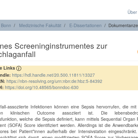
Über
t Bonn
Medizinische Fakultät
E-Dissertationen
Dokumentanze
ines Screeninginstrumentes zur
hlaganfall
re Links
ndle:
https://hdl.handle.net/20.500.11811/13327
RN:
https://nbn-resolving.org/urn:nbn:de:hbz:5-84392
I:
https://doi.org/10.48565/bonndoc-630
fall-assoziierte Infektionen können eine Sepsis hervorrufen, die mi
ten klinischen Outcome assoziiert ist. Die lebensbedroh
funktion, welche die Sepsis definiert, kann mittels Sequential Organ 
nt (SOFA) Score identifiziert werden. Allerdings ist die Anwendbark
res bei Patient*innen außerhalb der Intensivstation eingeschränkt.
eschäftigt sich damit, einen modifizierten SOFA-Score zur Vorhersag