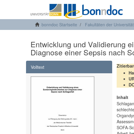
bonndoc Startseite
Fakultäten der Universitä
Entwicklung und Validierung e
Diagnose einer Sepsis nach Sc
Zitierba
Volltext
Ha
U
DO
Inhalt
Schlagan
schlech
Organdys
Assessme
SOFA-Sco
Arbeit b