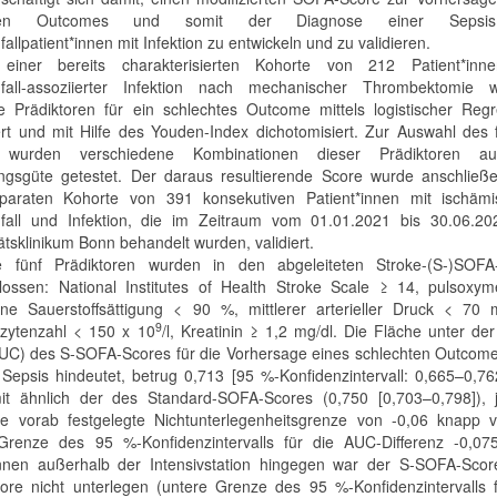
hten Outcomes und somit der Diagnose einer Sepsi
allpatient*innen mit Infektion zu entwickeln und zu validieren.
einer bereits charakterisierten Kohorte von 212 Patient*inn
nfall-assoziierter Infektion nach mechanischer Thrombektomie 
e Prädiktoren für ein schlechtes Outcome mittels logistischer Regr
ziert und mit Hilfe des Youden-Index dichotomisiert. Zur Auswahl des 
 wurden verschiedene Kombinationen dieser Prädiktoren a
gsgüte getestet. Der daraus resultierende Score wurde anschließ
eparaten Kohorte von 391 konsekutiven Patient*innen mit ischäm
fall und Infektion, die im Zeitraum vom 01.01.2021 bis 30.06.2
ätsklinikum Bonn behandelt wurden, validiert.
e fünf Prädiktoren wurden in den abgeleiteten Stroke-(S-)SOFA
lossen: National Institutes of Health Stroke Scale ≥ 14, pulsoxyme
e Sauerstoffsättigung < 90 %, mittlerer arterieller Druck < 70
9
zytenzahl < 150 x 10
/l, Kreatinin ≥ 1,2 mg/dl. Die Fläche unter d
UC) des S-SOFA-Scores für die Vorhersage eines schlechten Outcome
 Sepsis hindeutet, betrug 0,713 [95 %-Konfidenzintervall: 0,665–0,7
t ähnlich der des Standard-SOFA-Scores (0,750 [0,703–0,798]), 
e vorab festgelegte Nichtunterlegenheitsgrenze von -0,06 knapp ve
Grenze des 95 %-Konfidenzintervalls für die AUC-Differenz -0,075
innen außerhalb der Intensivstation hingegen war der S-SOFA-Sco
re nicht unterlegen (untere Grenze des 95 %-Konfidenzintervalls f