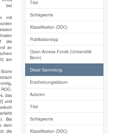
Titel
s bei
Schlagworte
en mit
wurden
Klassifikation (DDC)
ession
finalen
Publikationstyp
uf die
end an
Open-Access-Fonds (Universität
ischem
Bonn)
022 am
Diese Sammlung
-Score
trisch
Erscheinungsdatum
 mmHg,
er ROC-
Autoren
s, das
62] und
Titel
jedoch
rfehlt
Schlagworte
). Bei
re dem
Klassifikation (DDC)
ür die