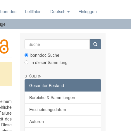
 bonndoc
Leitlinien
Deutsch
Einloggen
ige
bonndoc Suche
In dieser Sammlung
STÖBERN
Gesamter Bestand
Bereiche & Sammlungen
t einem
liche
Erscheinungsdatum
Failure
eit des
Autoren
 Diese
e eines