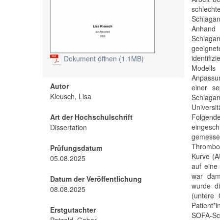
schlec
Schlaganf
Anhand 
Schlaga
geeignet
identifi
Dokument öffnen (1.1MB)
Modells
Anpassun
Autor
einer s
Kleusch, Lisa
Schlagan
Universit
Art der Hochschulschrift
Folgend
eingesch
Dissertation
gemessen
Thrombo
Prüfungsdatum
Kurve (A
05.08.2025
auf eine
war dami
Datum der Veröffentlichung
wurde di
08.08.2025
(untere 
Patient*
Erstgutachter
SOFA-Sco