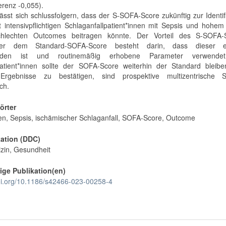
erenz -0,055).
lässt sich schlussfolgern, dass der S-SOFA-Score zukünftig zur Identif
t intensivpflichtigen Schlaganfallpatient*innen mit Sepsis und hohem
chlechten Outcomes beitragen könnte. Der Vorteil des S-SOFA-
er dem Standard-SOFA-Score besteht darin, dass dieser e
nden ist und routinemäßig erhobene Parameter verwendet
patient*innen sollte der SOFA-Score weiterhin der Standard bleib
Ergebnisse zu bestätigen, sind prospektive multizentrische S
ich.
örter
nen, Sepsis, ischämischer Schlaganfall, SOFA-Score, Outcome
kation (DDC)
zin, Gesundheit
ige Publikation(en)
doi.org/10.1186/s42466-023-00258-4