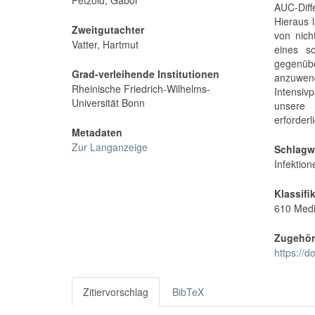
Petzold, Gabor
AUC-Diff
Hieraus 
Zweitgutachter
von nich
Vatter, Hartmut
eines s
gegenüb
Grad-verleihende Institutionen
anzuwe
Rheinische Friedrich-Wilhelms-
Intensiv
Universität Bonn
unsere 
erforderl
Metadaten
Zur Langanzeige
Schlagw
Infektio
Klassifi
610 Medi
Zugehör
https://
Zitiervorschlag
BibTeX