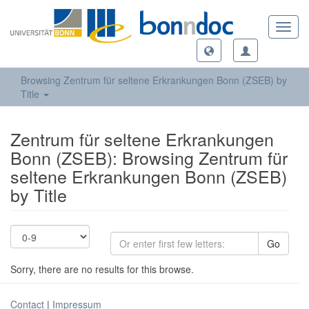
Toggl
navig
Browsing Zentrum für seltene Erkrankungen Bonn (ZSEB) by
Title
Zentrum für seltene Erkrankungen
Bonn (ZSEB): Browsing Zentrum für
seltene Erkrankungen Bonn (ZSEB)
by Title
Go
Sorry, there are no results for this browse.
Contact
|
Impressum