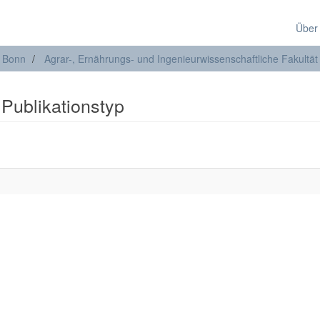
Über
t Bonn
Agrar-, Ernährungs- und Ingenieurwissenschaftliche Fakultät
 Publikationstyp