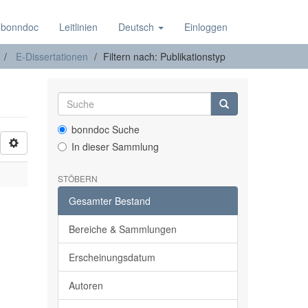
 bonndoc
Leitlinien
Deutsch
Einloggen
E-Dissertationen
Filtern nach: Publikationstyp
bonndoc Suche
In dieser Sammlung
STÖBERN
Gesamter Bestand
Bereiche & Sammlungen
Erscheinungsdatum
Autoren