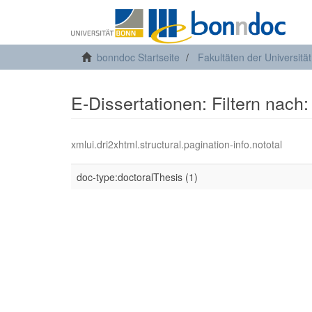
bonndoc Startseite
Fakultäten der Universitä
E-Dissertationen: Filtern nach:
xmlui.dri2xhtml.structural.pagination-info.nototal
doc-type:doctoralThesis (1)