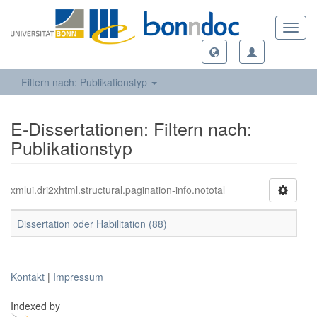
Toggl
navig
Filtern nach: Publikationstyp
E-Dissertationen: Filtern nach:
Publikationstyp
xmlui.dri2xhtml.structural.pagination-info.nototal
Dissertation oder Habilitation (88)
Kontakt
|
Impressum
Indexed by