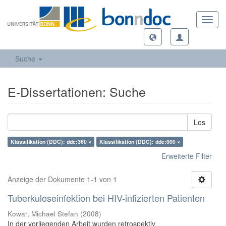
Toggl
navig
Suche
E-Dissertationen: Suche
Los
Klassifikation (DDC): ddc:360 ×
Klassifikation (DDC): ddc:000 ×
Erweiterte Filter
Anzeige der Dokumente 1-1 von 1
Tuberkuloseinfektion bei HIV-infizierten Patienten
Kowar, Michael Stefan
(
2008
)
In der vorliegenden Arbeit wurden retrospektiv