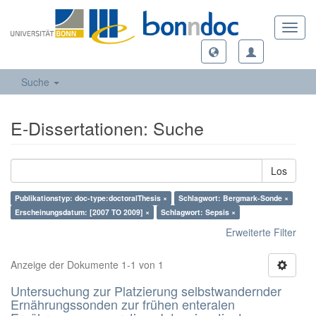
Toggl
navig
Suche
E-Dissertationen: Suche
Los
Publikationstyp: doc-type:doctoralThesis ×
Schlagwort: Bergmark-Sonde ×
Erscheinungsdatum: [2007 TO 2009] ×
Schlagwort: Sepsis ×
Erweiterte Filter
Anzeige der Dokumente 1-1 von 1
Untersuchung zur Platzierung selbstwandernder
Ernährungssonden zur frühen enteralen