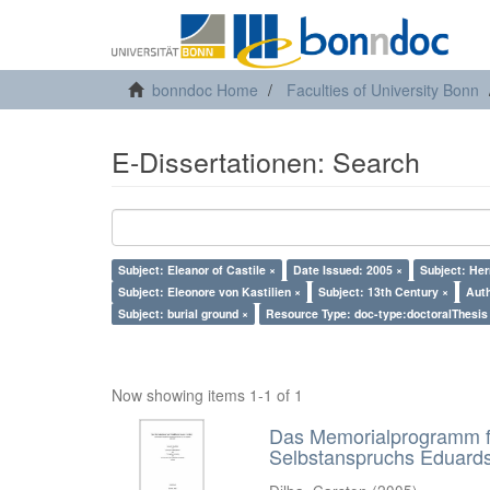
bonndoc Home
Faculties of University Bonn
E-Dissertationen: Search
Subject: Eleanor of Castile ×
Date Issued: 2005 ×
Subject: Her
Subject: Eleonore von Kastilien ×
Subject: 13th Century ×
Auth
Subject: burial ground ×
Resource Type: doc-type:doctoralThesis
Now showing items 1-1 of 1
Das Memorialprogramm für
Selbstanspruchs Eduards