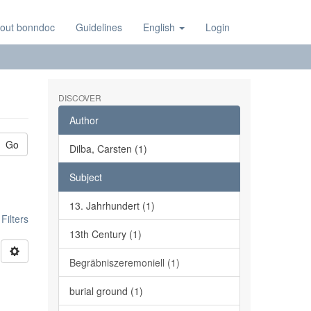
out bonndoc
Guidelines
English
Login
DISCOVER
Author
Go
Dilba, Carsten (1)
Subject
13. Jahrhundert (1)
ilters
13th Century (1)
Begräbniszeremoniell (1)
burial ground (1)