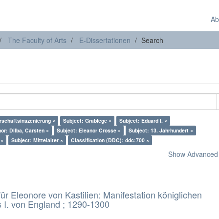
Ab
The Faculty of Arts
E-Dissertationen
Search
rschaftsinszenierung ×
Subject: Grablege ×
Subject: Eduard I. ×
or: Dilba, Carsten ×
Subject: Eleanor Crosse ×
Subject: 13. Jahrhundert ×
 ×
Subject: Mittelalter ×
Classification (DDC): ddc:700 ×
Show Advanced F
 Eleonore von Kastilien: Manifestation königlichen
 I. von England ; 1290-1300