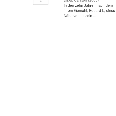
Dilba, Carsten
(
2005
)
In den zehn Jahren nach dem To
ihrem Gemahl, Eduard I., eines 
Nähe von Lincoln ...