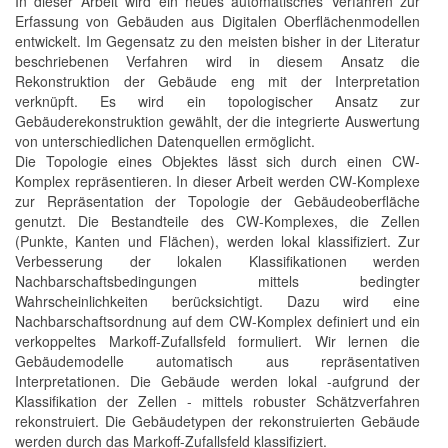
In dieser Arbeit wird ein neues automatisches Verfahren zur
Erfassung von Gebäuden aus Digitalen Oberflächenmodellen
entwickelt. Im Gegensatz zu den meisten bisher in der Literatur
beschriebenen Verfahren wird in diesem Ansatz die
Rekonstruktion der Gebäude eng mit der Interpretation
verknüpft. Es wird ein topologischer Ansatz zur
Gebäuderekonstruktion gewählt, der die integrierte Auswertung
von unterschiedlichen Datenquellen ermöglicht.
Die Topologie eines Objektes lässt sich durch einen CW-
Komplex repräsentieren. In dieser Arbeit werden CW-Komplexe
zur Repräsentation der Topologie der Gebäudeoberfläche
genutzt. Die Bestandteile des CW-Komplexes, die Zellen
(Punkte, Kanten und Flächen), werden lokal klassifiziert. Zur
Verbesserung der lokalen Klassifikationen werden
Nachbarschaftsbedingungen mittels bedingter
Wahrscheinlichkeiten berücksichtigt. Dazu wird eine
Nachbarschaftsordnung auf dem CW-Komplex definiert und ein
verkoppeltes Markoff-Zufallsfeld formuliert. Wir lernen die
Gebäudemodelle automatisch aus repräsentativen
Interpretationen. Die Gebäude werden lokal -aufgrund der
Klassifikation der Zellen - mittels robuster Schätzverfahren
rekonstruiert. Die Gebäudetypen der rekonstruierten Gebäude
werden durch das Markoff-Zufallsfeld klassifiziert.