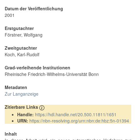
Datum der Veröffentlichung
2001
Erstgutachter
Förstner, Wolfgang
Zweitgutachter
Koch, Karl-Rudolf
Grad-verleihende Institutionen
Rheinische Friedrich-Wilhelms-Universität Bonn
Metadaten
Zur Langanzeige
Zitierbare Links
Handle:
https://hdl.handle.net/20.500.11811/1651
URN:
https://nbn-resolving.org/urn:nbn:de:hbz:5n-01394
Inhalt