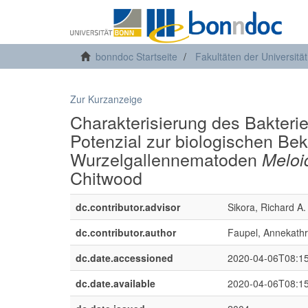
bonndoc Startseite
Fakultäten der Universitä
Zur Kurzanzeige
Charakterisierung des Bakteri
Potenzial zur biologischen B
Wurzelgallennematoden
Meloi
Chitwood
dc.contributor.advisor
Sikora, Richard A.
dc.contributor.author
Faupel, Annekathr
dc.date.accessioned
2020-04-06T08:1
dc.date.available
2020-04-06T08:1