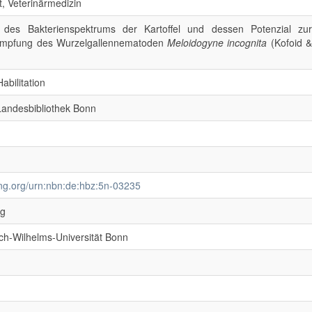
, Veterinärmedizin
g des Bakterienspektrums der Kartoffel und dessen Potenzial zur
ämpfung des Wurzelgallennematoden
Meloidogyne incognita
(Kofoid 
abilitation
 Landesbibliothek Bonn
ving.org/urn:nbn:de:hbz:5n-03235
ng
ich-Wilhelms-Universität Bonn