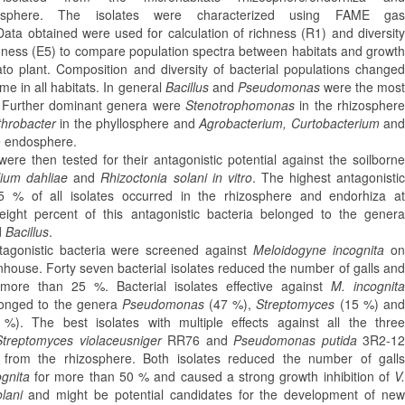
ndosphere. The isolates were characterized using FAME gas
ata obtained were used for calculation of richness (R1) and diversity
ness (E5) to compare population spectra between habitats and growth
ato plant. Composition and diversity of bacterial populations changed
time in all habitats. In general
Bacillus
and
Pseudomonas
were the mos
 Further dominant genera were
Stenotrophomonas
in the rhizosphere
throbacter
in the phyllosphere and
Agrobacterium, Curtobacterium
an
e endosphere.
 were then tested for their antagonistic potential against the soilborne
llium dahliae
and
Rhizoctonia solani in vitro
. The highest antagonisti
-15 % of all isolates occurred in the rhizosphere and endorhiza at
 eight percent of this antagonistic bacteria belonged to the genera
d
Bacillus
.
tagonistic bacteria were screened against
Meloidogyne incognita
o
nhouse. Forty seven bacterial isolates reduced the number of galls and
ore than 25 %. Bacterial isolates effective against
M. incognita
longed to the genera
Pseudomonas
(47 %),
Streptomyces
(15 %) an
). The best isolates with multiple effects against all the three
Streptomyces violaceusniger
RR76 and
Pseudomonas putida
3R2-12
ed from the rhizosphere. Both isolates reduced the number of galls
ognita
for more than 50 % and caused a strong growth inhibition of
V.
lani
and might be potential candidates for the development of ne