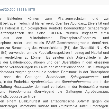
e.net/20.500.11811/1875
iierte Bakterien können zum Pflanzenwachstum und zur
 beitragen, jedoch ist bisher wenig über ihre Abundanz, Diversität und
hes Potenzial zur biologischen Kontrolle bodenbürtiger Schaderreger
artoffel­pflanzen der Sorte 'CILENA' wurden insgesamt 2716
ate aus den Mikrohabitaten Rhizosphäre/Endorhiza und
sphäre isoliert und mittels FAME-Gaschromatographie identifiziert.
en zur Berechnung des Artenreichtums (R1), der Diversität (N1, N2)
(E5) verwendet, um die Populationsspektren in bezug auf Habitat und
ium vergleichen zu können. Es zeigten sich Unterschiede in der
der Bakterienpopulationen und der Diversitäten in den einzelnen
tliche Veränderungen im Laufe der Vegetationsperiode. Die Gattungen
domonas
zeigten generell die höchste Dominanz. In der Rhizosphäre
n noch die Gattungen
Arthrobacter, Sphingobacterium
un
s
, in der Endorhiza
Agrobacterium
und
Stenotrophomonas
und in de
 Gattung
Arthrobacter
dominant vertreten. In der Endosphäre ware
und
Pseudomonas
überwiegend die Gattungen
Agrobacterium
nd
Micrococcus
zu finden.
den einem Dualkulturtest auf antagonistische Aktivität gegen die
chaderreger
Verticillium dahliae
und
Rhizoctonia solani
unterzogen