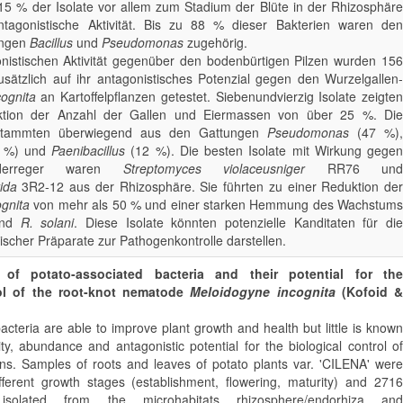
15 % der Isolate vor allem zum Stadium der Blüte in der Rhizosphäre
tagonistische Aktivität. Bis zu 88 % dieser Bakterien waren den
ungen
Bacillus
und
Pseudomonas
zugehörig.
nistischen Aktivität gegenüber den bodenbürtigen Pilzen wurden 156
zusätzlich auf ihr antagonistisches Potenzial gegen den Wurzelgallen­
cognita
an Kartoffelpflanzen getestet. Siebenundvierzig Isolate zeigten
ktion der Anzahl der Gallen und Eiermassen von über 25 %. Die
te stammten überwiegend aus den Gattungen
Pseudomonas
(47 %),
 %) und
Paenibacillus
(12 %). Die besten Isolate mit Wirkung gegen
d­erreger waren
Streptomyces violaceusniger
RR76 und
ida
3R2-12 aus der Rhizosphäre. Sie führten zu einer Reduktion de
ognita
von mehr als 50 % und einer starken Hemmung des Wachstum
nd
R. solani
. Diese Isolate könnten potenzielle Kanditaten für di
ischer Präparate zur Pathogen­kontrolle darstellen.
n of potato-associated bacteria and their potential for the
rol of the root-knot nematode
Meloidogyne incognita
(Kofoid 
acteria are able to improve plant growth and health but little is known
ity, abundance and antagonistic potential for the biological control of
ns. Samples of roots and leaves of potato plants var. 'CILENA' were
fferent growth stages (establishment, flowering, maturity) and 2716
isolated from the microhabitats rhizosphere/endorhiza and