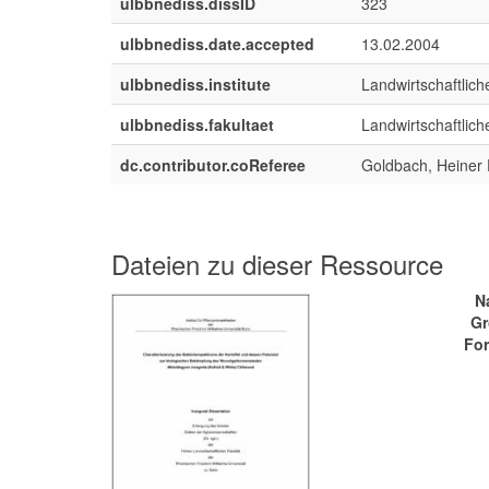
ulbbnediss.dissID
323
ulbbnediss.date.accepted
13.02.2004
ulbbnediss.institute
Landwirtschaftliche
ulbbnediss.fakultaet
Landwirtschaftlich
dc.contributor.coReferee
Goldbach, Heiner 
Dateien zu dieser Ressource
N
Gr
For