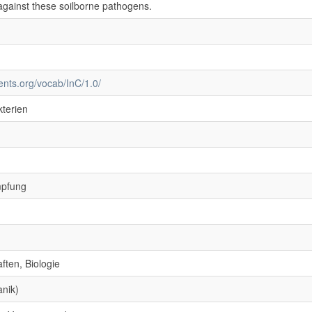
against these soilborne pathogens.
ments.org/vocab/InC/1.0/
terien
mpfung
ften, Biologie
anik)