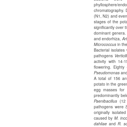
phyllosphere/e
chromatography. D
(N1, N2) and even
stages of the pot
significantly over 
dominant genera.
and endorhiza,
Ar
Micrococcus
in th
Bacterial isolates
pathogens
Vertici
activity with 14
flowering. Eighty
Pseudomonas
an
A total of 156 an
potato in the gree
egg masses for m
predominantly be
Paenibacillus
(12 %
pathogens were
originally isolat
caused by
M. inc
dahliae
and
R. so