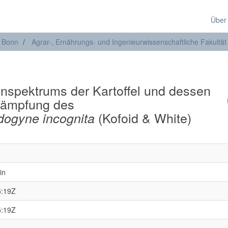
Über
t Bonn
Agrar-, Ernährungs- und Ingenieurwissenschaftliche Fakultät
enspektrums der Kartoffel und dessen
ekämpfung des
(Kofoid & White)
dogyne incognita
in
5:19Z
5:19Z