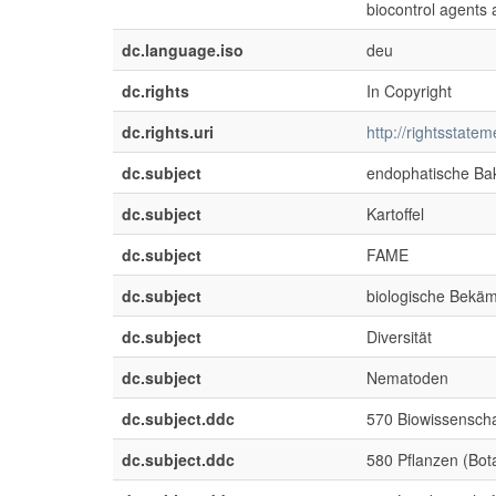
biocontrol agents 
dc.language.iso
deu
dc.rights
In Copyright
dc.rights.uri
http://rightsstate
dc.subject
endophatische Bak
dc.subject
Kartoffel
dc.subject
FAME
dc.subject
biologische Bekä
dc.subject
Diversität
dc.subject
Nematoden
dc.subject.ddc
570 Biowissenscha
dc.subject.ddc
580 Pflanzen (Bot