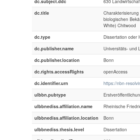
dc.subject.ddc
630 Landwirtschaft
dc.title
Charakterisierun
biologischen Bek
White) Chitwood
dc.type
Dissertation oder H
dc.publisher.name
Universitäts- und
dc.publisher.location
Bonn
dc.rights.accessRights
openAccess
dc.identifier.urn
https://nbn-resol
ulbbn.pubtype
Erstveröffentlichu
ulbbnediss.affiliation.name
Rheinische Friedr
ulbbnediss.affiliation.location
Bonn
ulbbnediss.thesis.level
Dissertation