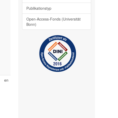
Publikationstyp
Open-Access-Fonds (Universität
Bonn)
r
s
e
en
&