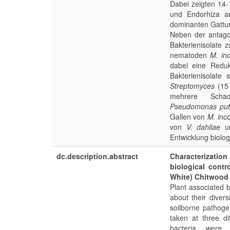
Dabei zeigten 14-
und Endorhiza an
dominanten Gatt
Neben der antago
Bakterienisolate 
nematoden
M. in
dabei eine Redu
Bakterien­isola
Streptomyces
(15
mehrere Scha
Pseudomonas put
Gallen von
M. inc
von
V. dahliae
u
Entwicklung biolog
dc.description.abstract
Characterizatio
biological cont
White) Chitwood
Plant associated b
about their divers
soilborne pathoge
taken at three di
bacteria were 