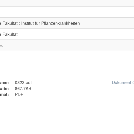
 Fakultät : Institut für Pflanzenkrankheiten
e Fakultät
E.
ame:
0323.pdf
Dokument ö
öße:
867.7KB
mat:
PDF