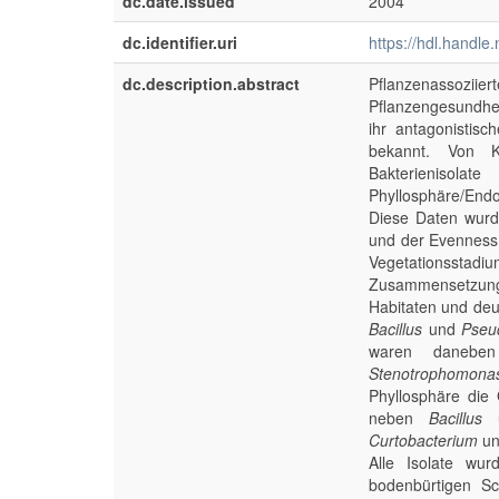
dc.date.issued
2004
dc.identifier.uri
https://hdl.handl
dc.description.abstract
Pflanzenassoz
Pflanzengesundheit
ihr antagonistisc
bekannt. Von K
Bakterienisol
Phyllosphäre/Endo
Diese Daten wurd
und der Evenness 
Vegetationsstad
Zusammensetzung 
Habitaten und deu
Bacillus
und
Pseu
waren danebe
Stenotrophomona
Phyllosphäre die
neben
Bacillus
Curtobacterium
u
Alle Isolate wur
bodenbürtigen S