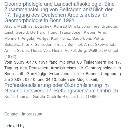
Geomorphologie und Landschaftsökologie: Eine
Zusammenstellung von Beiträgen anläßlich der
17. Tagung des Deutschen Arbeitskreises für
Geomorphologie in Bonn 1991
Alisch, Matthias
;
Botschek, Konrad Billwitz Johannes
;
Brunotte,
Emst
;
Gerold, Gerhard
;
Hund, Franz-Josef
;
Kleber, Arno
;
Mehnert, Angela
;
Pörtge, Karl-Heinz
;
Sauerbom, Petra
;
Schäbitz, Frank
;
Schröder, Hilmar
;
Semmel, Arno
;
Skowronek,
Armin
;
Strunk, Horst
;
Veit, Heinz
;
Völkel, Jörg
;
Walther, Michael
(
1992
)
Vom 30.09.-04.10.1991 fand mit etwa 80 Teilnehmern die 17.
Tagung des Deutschen Arbeitskreises für Geomorphologie in
Bonn statt. Ganztägige Exkursionen in die Bonner Umgebung
am 30.09., 03.10. und 04.10. boten die Möglichkeit, ...
Professionalisierung oder Ökonomisierung im
Gesundheitswesen?: Rettungsdienst im Umbruch
Krafft, Thomas; García-Castrillo Riesco, Luis
(
1996
)
Contact
|
Impressum
Indexed by