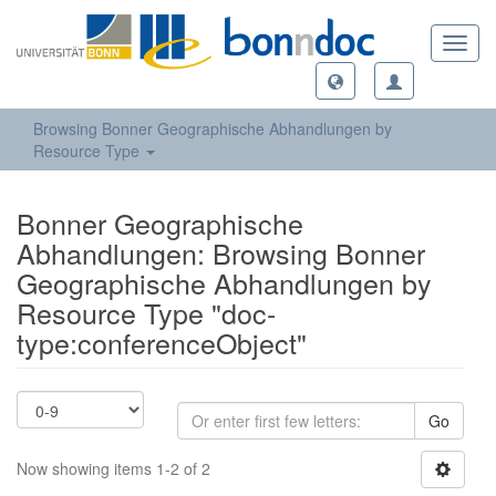
Toggl
navig
Browsing Bonner Geographische Abhandlungen by
Resource Type
Bonner Geographische
Abhandlungen: Browsing Bonner
Geographische Abhandlungen by
Resource Type "doc-
type:conferenceObject"
Go
Now showing items 1-2 of 2