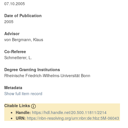
07.10.2005
Date of Publication
2005
Advisor
von Bergmann, Klaus
Co-Referee
Schmetterer, L.
Degree Granting Institutions
Rheinische Friedrich-Wilhelms-Universität Bonn
Metadata
Show full item record
Citable Links
Handle:
https://hdl.handle.net/20.500.11811/2214
URN:
https://nbn-resolving.org/urn:nbn:de:hbz:5M-06043