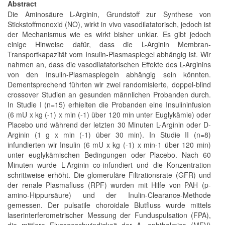
Abstract
Die Aminosäure L-Arginin, Grundstoff zur Synthese von
Stickstoffmonoxid (NO), wirkt in vivo vasodilatatorisch, jedoch ist
der Mechanismus wie es wirkt bisher unklar. Es gibt jedoch
einige Hinweise dafür, dass die L-Arginin Membran-
Transportkapazität vom Insulin-Plasmaspiegel abhängig ist. Wir
nahmen an, dass die vasodilatatorischen Effekte des L-Arginins
von den Insulin-Plasmaspiegeln abhängig sein könnten.
Dementsprechend führten wir zwei randomisierte, doppel-blind
crossover Studien an gesunden männlichen Probanden durch.
In Studie I (n=15) erhielten die Probanden eine Insulininfusion
(6 mU x kg (-1) x min (-1) über 120 min unter Euglykämie) oder
Placebo und während der letzten 30 Minuten L-Arginin oder D-
Arginin (1 g x min (-1) über 30 min). In Studie II (n=8)
infundierten wir Insulin (6 mU x kg (-1) x min-1 über 120 min)
unter euglykämischen Bedingungen oder Placebo. Nach 60
Minuten wurde L-Arginin co-infundiert und die Konzentration
schrittweise erhöht. Die glomeruläre Filtrationsrate (GFR) und
der renale Plasmafluss (RPF) wurden mit Hilfe von PAH (p-
amino-Hippursäure) und der Inulin-Clearance-Methode
gemessen. Der pulsatile choroidale Blutfluss wurde mittels
laserinterferometrischer Messung der Funduspulsation (FPA),
die mittlere Flussgeschwindigkeit der A. ophthalmica (MFV)