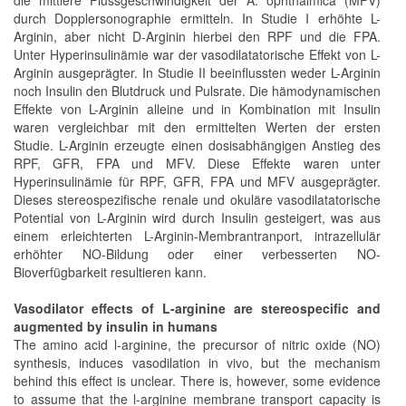
durch Dopplersonographie ermitteln. In Studie I erhöhte L-
Arginin, aber nicht D-Arginin hierbei den RPF und die FPA.
Unter Hyperinsulinämie war der vasodilatatorische Effekt von L-
Arginin ausgeprägter. In Studie II beeinflussten weder L-Arginin
noch Insulin den Blutdruck und Pulsrate. Die hämodynamischen
Effekte von L-Arginin alleine und in Kombination mit Insulin
waren vergleichbar mit den ermittelten Werten der ersten
Studie. L-Arginin erzeugte einen dosisabhängigen Anstieg des
RPF, GFR, FPA und MFV. Diese Effekte waren unter
Hyperinsulinämie für RPF, GFR, FPA und MFV ausgeprägter.
Dieses stereospezifische renale und okuläre vasodilatatorische
Potential von L-Arginin wird durch Insulin gesteigert, was aus
einem erleichterten L-Arginin-Membrantranport, intrazellulär
erhöhter NO-Bildung oder einer verbesserten NO-
Bioverfügbarkeit resultieren kann.
Vasodilator effects of L-arginine are stereospecific and
augmented by insulin in humans
The amino acid l-arginine, the precursor of nitric oxide (NO)
synthesis, induces vasodilation in vivo, but the mechanism
behind this effect is unclear. There is, however, some evidence
to assume that the l-arginine membrane transport capacity is