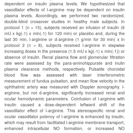
dependent on insulin plasma levels. We hypothesized that
vasodilator effects of l-arginine may be dependent on insulin
plasma levels. Accordingly, we performed two randomized,
double-blind crossover studies in healthy male subjects. In
protocol 1 (n = 15), subjects received an infusion of insulin (6
mU x kg(-1) x min(-1) for 120 min) or placebo and, during the
last 30 min, l-arginine or d-arginine (1 g/min for 30 min) x In
protocol 2 (n = 8), subjects received l-arginine in stepwise
increasing doses in the presence (1.5 mU x kg(-1) x min(-1)) or
absence of insulin. Renal plasma flow and glomerular filtration
rate were assessed by the para-aminohippurate and inulin
plasma clearance methods, respectively. Pulsatile choroidal
blood flow was assessed with laser interferometric
measurement of fundus pulsation, and mean flow velocity in the
ophthalmic artery was measured with Doppler sonography. l-
arginine, but not d-arginine, significantly increased renal and
ocular hemodynamic parameters. Coinfusion of l-arginine with
insulin caused a dose-dependent leftward shift of the
vasodilator effect of l-arginine. This stereospecific renal and
ocular vasodilator potency of l-arginine is enhanced by insulin,
which may result from facilitated l-arginine membrane transport,
enhanced intracellular NO formation, or increased NO