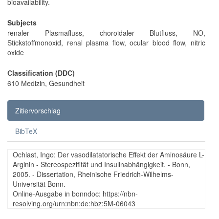
bioavailability.
Subjects
renaler Plasmafluss, choroidaler Blutfluss, NO,
Stickstoffmonoxid, renal plasma flow, ocular blood flow, nitric
oxide
Classification (DDC)
610 Medizin, Gesundheit
Zitiervorschlag
BibTeX
Ochlast, Ingo: Der vasodilatatorische Effekt der Aminosäure L-
Arginin - Stereospezifität und Insulinabhängigkeit. - Bonn,
2005. - Dissertation, Rheinische Friedrich-Wilhelms-
Universität Bonn.
Online-Ausgabe in bonndoc: https://nbn-
resolving.org/urn:nbn:de:hbz:5M-06043