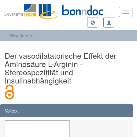
Toggl
navig
View Item
Der vasodilatatorische Effekt der
Aminosäure L-Arginin -
Stereospezifität und
Insulinabhängigkeit
Volltext