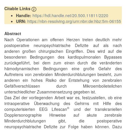
Citable Links
Handle:
https://hdl.handle.net/20.500.11811/2220
URN:
https://nbn-resolving.org/urn:nbn:de:hbz:5m-06155
Abstract
Nach Operationen am offenen Herzen treten deutlich mehr
postoperative neuropsychiatrische Defizite auf als nach
anderen großen chirurgischen Eingriffen. Dies wird auf die
besonderen Bedingungen des kardiopulmonalen Bypasses
zurückgeführt, bei dem zum einen durch die veränderten
hämodynamischen Bedingungen eine große Gefahr des
Auftretens von zerebralen Minderdurchblutungen besteht, zum
anderen ein hohes Risiko der Entstehung von zerebralen
Gefäßverschlüssen durch Mikroembolieteilchen
unterschiedlicher Zusammensetzung gegeben ist.
Das Ziel der vorliegenden Arbeit war es, festzustellen, ob eine
intraoperative Überwachung des Gehirns mit Hilfe des
®
computerisierten EEG Lifescan
und der transkraniellen
Dopplersonographie Hinweise auf akute zerebrale
Minderdurchblutungen gibt, die postoperative
neuropsychiatrische Defizite zur Folge haben können. Dazu