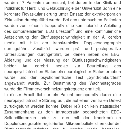
wurden 17 Patienten untersucht, bei denen in der Klinik und
Poliklinik für Herz- und Gefäßchirurgie der Universität Bonn eine
koronare Revaskularisierung unter Einsatz der extrakorporalen
Zirkulation durchgeführt wurde. Bei den untersuchten Patienten
wurden zum einen intraoperativ eine kontinuierliche Ableitung
®
des computerisierten EEG Lifescan
und eine kontinuierliche
Aufzeichnung der Blutflussgeschwindigkeit in der A. cerebri
media mit Hilfe der transkraniellen Dopplersonographie
durchgeführt. Zusätzlich wurden prä- und postoperative
Untersuchungen durchgeführt, bei denen neben der EEG-
Ableitung und der Messung der Blutflussgeschwindigkeiten
beider Aa. cerebri mediae zur Beurteilung des
neuropsychiatrischen Status ein neurologischer Status erhoben
wurde und der psychometrische Test „Syndromkurztest"
angewandt wurde. Zur Bestimmung des Wachheitsgrades
wurde die Flimmerverschmelzungsfrequenz ermittelt.
In dieser Arbeit fiel nur ein Patient postoperativ durch eine
neuropsychiatrische Störung auf, die auf einen zentralen Defekt
zurückgeführt werden konnte. Dabei ließ sich kein statistischer
Zusammenhang zu den intraoperativ beobachteten EEG-
Seitendifferenzen oder zu den mit der transkraniellen
Dopplersonographie registrierten Mikroembolieteilchen oder der
Blutflussgeschwindigkeit der A. cerebri media herstellen.