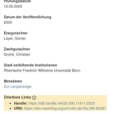
Prüfungsdatum
16.09.2005
Datum der Veröffentlichung
2005
Erstgutachter
Layer, Günter
Zweitgutachter
Grohé, Christian
Grad-verleihende Institutionen
Rheinische Friedrich-Wilhelms-Universität Bonn
Metadaten
Zur Langanzeige
Zitierbare Links
Handle:
https://hdl.handle.net/20.500.11811/2223
URN:
https://nbn-resolving.org/urn:nbn:de:hbz:5M-06281