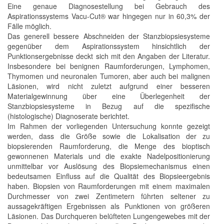
Eine genaue Diagnosestellung bei Gebrauch des
Aspirationssystems Vacu-Cut® war hingegen nur in 60,3% der
Fälle möglich.
Das generell bessere Abschneiden der Stanzbiopsiesysteme
gegenüber dem Aspirationssystem hinsichtlich der
Punktionsergebnisse deckt sich mit den Angaben der Literatur.
Insbesondere bei benignen Raumforderungen, Lymphomen,
Thymomen und neuronalen Tumoren, aber auch bei malignen
Läsionen, wird nicht zuletzt aufgrund einer besseren
Materialgewinnung über eine Überlegenheit der
Stanzbiopsiesysteme in Bezug auf die spezifische
(histologische) Diagnoserate berichtet.
Im Rahmen der vorliegenden Untersuchung konnte gezeigt
werden, dass die Größe sowie die Lokalisation der zu
biopsierenden Raumforderung, die Menge des bioptisch
gewonnenen Materials und die exakte Nadelpositionierung
unmittelbar vor Auslösung des Biopsiemechanismus einen
bedeutsamen Einfluss auf die Qualität des Biopsieergebnis
haben. Biopsien von Raumforderungen mit einem maximalen
Durchmesser von zwei Zentimetern führten seltener zu
aussagekräftigen Ergebnissen als Punktionen von größeren
Läsionen. Das Durchqueren belüfteten Lungengewebes mit der