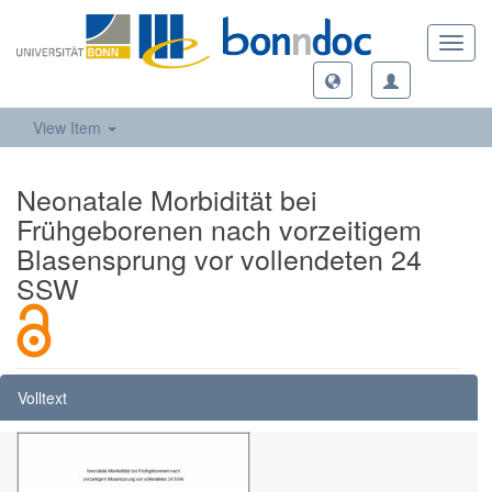
Toggl
navig
View Item
Neonatale Morbidität bei
Frühgeborenen nach vorzeitigem
Blasensprung vor vollendeten 24
SSW
Volltext