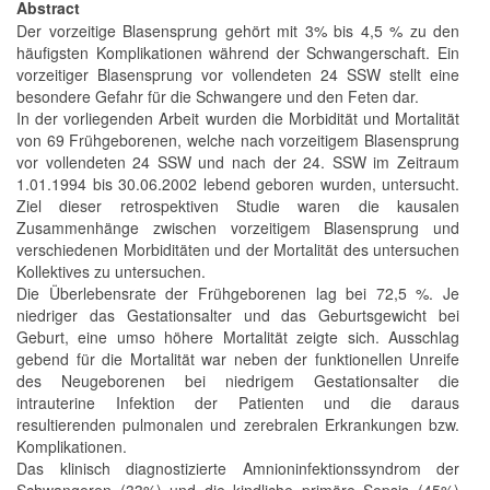
Abstract
Der vorzeitige Blasensprung gehört mit 3% bis 4,5 % zu den
häufigsten Komplikationen während der Schwangerschaft. Ein
vorzeitiger Blasensprung vor vollendeten 24 SSW stellt eine
besondere Gefahr für die Schwangere und den Feten dar.
In der vorliegenden Arbeit wurden die Morbidität und Mortalität
von 69 Frühgeborenen, welche nach vorzeitigem Blasensprung
vor vollendeten 24 SSW und nach der 24. SSW im Zeitraum
1.01.1994 bis 30.06.2002 lebend geboren wurden, untersucht.
Ziel dieser retrospektiven Studie waren die kausalen
Zusammenhänge zwischen vorzeitigem Blasensprung und
verschiedenen Morbiditäten und der Mortalität des untersuchen
Kollektives zu untersuchen.
Die Überlebensrate der Frühgeborenen lag bei 72,5 %. Je
niedriger das Gestationsalter und das Geburtsgewicht bei
Geburt, eine umso höhere Mortalität zeigte sich. Ausschlag
gebend für die Mortalität war neben der funktionellen Unreife
des Neugeborenen bei niedrigem Gestationsalter die
intrauterine Infektion der Patienten und die daraus
resultierenden pulmonalen und zerebralen Erkrankungen bzw.
Komplikationen.
Das klinisch diagnostizierte Amnioninfektionssyndrom der
Schwangeren (33%) und die kindliche primäre Sepsis (45%)