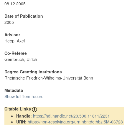
08.12.2005
Date of Publication
2005
Advisor
Heep, Axel
Co-Referee
Gembruch, Ulrich
Degree Granting Institutions
Rheinische Friedrich-Wilhelms-Universität Bonn
Metadata
Show full item record
Citable Links
Handle:
https://hdl.handle.net/20.500.11811/2231
URN:
https://nbn-resolving.org/urn:nbn:de:hbz:5M-06728