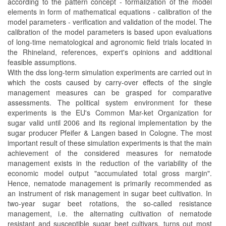
according to the pattern concept - formalization of the model
elements in form of mathematical equations - calibration of the
model parameters - verification and validation of the model. The
calibration of the model parameters is based upon evaluations
of long-time nematological and agronomic field trials located in
the Rhineland, references, expert's opinions and additional
feasible assumptions.
With the dss long-term simulation experiments are carried out in
which the costs caused by carry-over effects of the single
management measures can be grasped for comparative
assessments. The political system environment for these
experiments is the EU's Common Mar-ket Organization for
sugar valid until 2006 and its regional implementation by the
sugar producer Pfeifer & Langen based in Cologne. The most
important result of these simulation experiments is that the main
achievement of the considered measures for nematode
management exists in the reduction of the variability of the
economic model output "accumulated total gross margin".
Hence, nematode management is primarily recommended as
an instrument of risk management in sugar beet cultivation. In
two-year sugar beet rotations, the so-called resistance
management, i.e. the alternating cultivation of nematode
resistant and susceptible sugar beet cultivars, turns out most