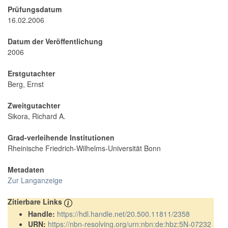
Prüfungsdatum
16.02.2006
Datum der Veröffentlichung
2006
Erstgutachter
Berg, Ernst
Zweitgutachter
Sikora, Richard A.
Grad-verleihende Institutionen
Rheinische Friedrich-Wilhelms-Universität Bonn
Metadaten
Zur Langanzeige
Zitierbare Links
Handle:
https://hdl.handle.net/20.500.11811/2358
URN:
https://nbn-resolving.org/urn:nbn:de:hbz:5N-07232