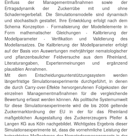
Einfluss der Managementmaßnahmen sowie der
Ertragsdynamik der Zuckerrübe mit und ohne
Schaderregerbefall. Die Simulationsmodelle sind dynamisch
und stochastisch gestaltet. Ihre Entwicklung erfolgt nach dem
Schema Konzeption - Formalisierung der Modellelemente in
Form mathematischer Gleichungen - Kalibrierung der
Modellparameter - Verifikation und Validierung des
Modellansatzes. Die Kalibrierung der Modellparameter erfolgt
auf der Basis von Auswertungen mehrjähriger nematologischer
und pflanzenbaulicher Feldversuche aus dem Rheinland,
Literaturangaben, Expertenmeinungen und ergänzend
plausiblen Annahmen.
Mit dem Entscheidungsunterstützungssystem werden
längerfristige Simulationsexperimente durchgeführt, in denen
die durch Carry-over-Effekte hervorgerufenen Folgekosten der
einzelnen Managementmaßnahmen für die vergleichende
Bewertung erfasst werden können. Als politische Systemumwelt
für diese Simulationsexperimente wird die bis 2006 geltende
Zuckermarktordnung der EU in der für das Rheinland
maßgeblichen Ausgestaltung des Zuckererzeugers Pfeifer &
Langen KG aus Köln nachgebildet. Wichtigstes Ergebnis dieser
Simulationsexperimente ist, dass die vornehmliche Leistung der
betrachteten Maßnahmen des Nematodenmanagements in der