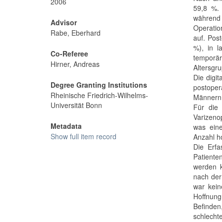
2006
59,8 %. 
während
Advisor
Operatio
Rabe, Eberhard
auf. Post
%), in 
Co-Referee
temporä
Hirner, Andreas
Altersgru
Die digi
Degree Granting Institutions
postoper
Rheinische Friedrich-Wilhelms-
Männern 2
Universität Bonn
Für die
Varizeno
Metadata
was eine
Show full item record
Anzahl ho
Die Erfa
Patiente
werden 
nach der
war kein
Hoffnung
Befinden
schlecht