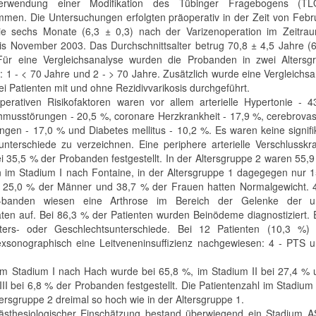
erwendung einer Modifikation des Tübinger Fragebogens (TL
men. Die Untersuchungen erfolgten präoperativ in der Zeit von Febr
e sechs Monate (6,3 ± 0,3) nach der Varizenoperation im Zeitra
is November 2003. Das Durchschnittsalter betrug 70,8 ± 4,5 Jahre (
Für eine Vergleichsanalyse wurden die Probanden in zwei Altersg
t: 1 - < 70 Jahre und 2 - > 70 Jahre. Zusätzlich wurde eine Vergleichs
ei Patienten mit und ohne Rezidivvarikosis durchgeführt.
perativen Risikofaktoren waren vor allem arterielle Hypertonie - 4
hmusstörungen - 20,5 %, coronare Herzkrankheit - 17,9 %, cerebrova
ngen - 17,0 % und Diabetes mellitus - 10,2 %. Es waren keine signif
nterschiede zu verzeichnen. Eine periphere arterielle Verschlusskr
i 35,5 % der Probanden festgestellt. In der Altersgruppe 2 waren 55,
n im Stadium I nach Fontaine, in der Altersgruppe 1 dagegegen nur 
h 25,0 % der Männer und 38,7 % der Frauen hatten Normalgewicht. 
-banden wiesen eine Arthrose im Bereich der Gelenke der u
äten auf. Bei 86,3 % der Patienten wurden Beinödeme diagnostiziert.
lters- oder Geschlechtsunterschiede. Bei 12 Patienten (10,3 %)
exsonographisch eine Leitveneninsuffizienz nachgewiesen: 4 - PTS u
im Stadium I nach Hach wurde bei 65,8 %, im Stadium II bei 27,4 % 
II bei 6,8 % der Probanden festgestellt. Die Patientenzahl im Stadium 
tersgruppe 2 dreimal so hoch wie in der Altersgruppe 1.
sthesiologischer Einschätzung bestand überwiegend ein Stadium AS