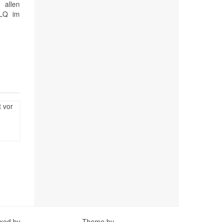
 allen
 LQ im
 vor
exed by
Theme by