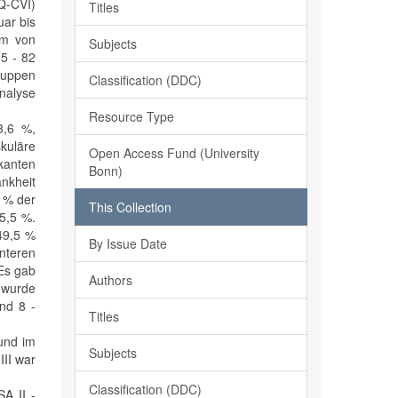
Q-CVI)
Titles
uar bis
um von
Subjects
65 - 82
ruppen
Classification (DDC)
analyse
Resource Type
3,6 %,
skuläre
Open Access Fund (University
ikanten
Bonn)
ankheit
9 % der
This Collection
15,5 %.
49,5 %
By Issue Date
nteren
 Es gab
Authors
 wurde
nd 8 -
Titles
und im
Subjects
III war
Classification (DDC)
A II -