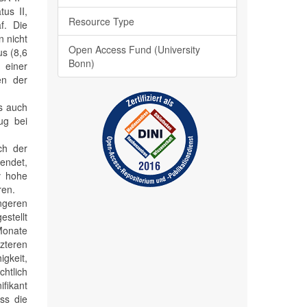
us II,
Resource Type
f. Die
n nicht
Open Access Fund (University
us (8,6
Bonn)
 einer
en der
ls auch
ug bei
ch der
endet,
v hohe
ren.
ngeren
estellt
Monate
tzteren
igkeit,
chtlich
fikant
ss die