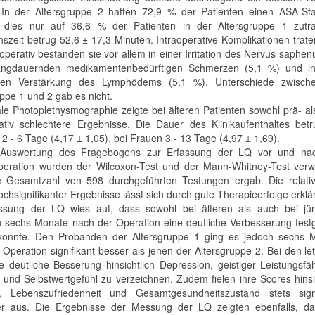
In der Altersgruppe 2 hatten 72,9 % der Patienten einen ASA-Stat
 dies nur auf 36,6 % der Patienten in der Altersgruppe 1 zutra
nszeit betrug 52,6 ± 17,3 Minuten. Intraoperative Komplikationen trate
operativ bestanden sie vor allem in einer Irritation des Nervus saphen
langdauernden medikamentenbedürftigen Schmerzen (5,1 %) und in
ren Verstärkung des Lymphödems (5,1 %). Unterschiede zwisch
ppe 1 und 2 gab es nicht.
tale Photoplethysmographie zeigte bei älteren Patienten sowohl prä- a
ativ schlechtere Ergebnisse. Die Dauer des Klinikaufenthaltes betr
 - 6 Tage (4,17 ± 1,05), bei Frauen 3 - 13 Tage (4,97 ± 1,69).
 Auswertung des Fragebogens zur Erfassung der LQ vor und na
peration wurden der Wilcoxon-Test und der Mann-Whitney-Test verw
 Gesamtzahl von 598 durchgeführten Testungen ergab. Die relati
chsignifikanter Ergebnisse lässt sich durch gute Therapieerfolge erklä
ssung der LQ wies auf, dass sowohl bei älteren als auch bei jü
n sechs Monate nach der Operation eine deutliche Verbesserung festg
konnte. Den Probanden der Altersgruppe 1 ging es jedoch sechs 
 Operation signifikant besser als jenen der Altersgruppe 2. Bei den le
e deutliche Besserung hinsichtlich Depression, geistiger Leistungsfäh
 und Selbstwertgefühl zu verzeichnen. Zudem fielen ihre Scores hinsi
, Lebenszufriedenheit und Gesamtgesundheitszustand stets signi
er aus. Die Ergebnisse der Messung der LQ zeigten ebenfalls, da