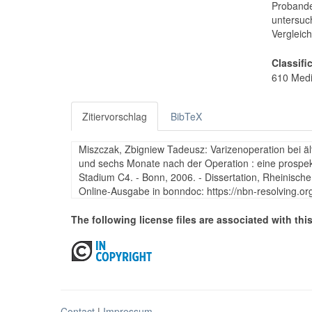
Proband
untersuc
Vergleic
Classifi
610 Medi
Zitiervorschlag
BibTeX
Miszczak, Zbigniew Tadeusz: Varizenoperation bei ä
und sechs Monate nach der Operation : eine prospekt
Stadium C4. - Bonn, 2006. - Dissertation, Rheinische
Online-Ausgabe in bonndoc: https://nbn-resolving.o
The following license files are associated with this
Contact
|
Impressum