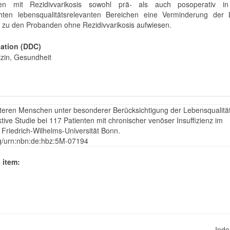
en mit Rezidivvarikosis sowohl prä- als auch posoperativ in
hten lebensqualitätsrelevanten Bereichen eine Verminderung der
h zu den Probanden ohne Rezidivvarikosis aufwiesen.
cation (DDC)
zin, Gesundheit
lteren Menschen unter besonderer Berücksichtigung der Lebensqualität
ive Studie bei 117 Patienten mit chronischer venöser Insuffizienz im
 Friedrich-Wilhelms-Universität Bonn.
rg/urn:nbn:de:hbz:5M-07194
 item:
Ind