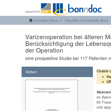
bonndoc Home
Faculties of University Bonn
Varizenoperation bei älteren 
Berücksichtigung der Lebensqu
der Operation
eine prospektive Studie bei 117 Patienten 
Citable
Volltext
Ha
U
Abstrac
Im Rahme
83 Fraue
und appa