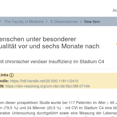
Ab
The Faculty of Medicine
E-Dissertationen
View Item
Menschen unter besonderer
alität vor und sechs Monate nach
mit chronischer venöser Insuffizienz im Stadium C4
 Links
ndle:
https://hdl.handle.net/20.500.11811/2410
RN:
https://nbn-resolving.org/urn:nbn:de:hbz:5M-07194
t
n dieser prospektiven Studie wurde bei 117 Patienten im Alter > 65 
n (79,5 %) und 24 Männer (20,5 %) - mit CVI im Stadium C4 eine kli
rative Untersuchung durchgeführt sowie eine Messung der Lebensqu