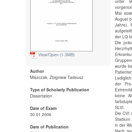
unter V
vorgenom
Mai sowi
August b
Jahre). 
aufgeteil
der LQ b
Die präo
Herzrhyt
Erkranku
View/
Open (1.3MB)
Gruppenu
wurde be
Author
Patiente
Miszczak, Zbigniew Tadeusz
Lediglic
der Pro
Type of Scholarly Publication
Extremit
keine A
Dissertation
farbdupl
SLVI.
Date of Exam
Die CVI 
30.01.2006
Stadium I
in der Al
Date of Publication
Nach anä