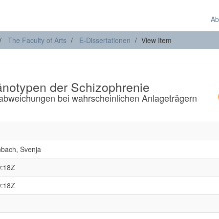
Ab
The Faculty of Arts
E-Dissertationen
View Item
notypen der Schizophrenie
abweichungen bei wahrscheinlichen Anlageträgern
bach, Svenja
9:18Z
9:18Z