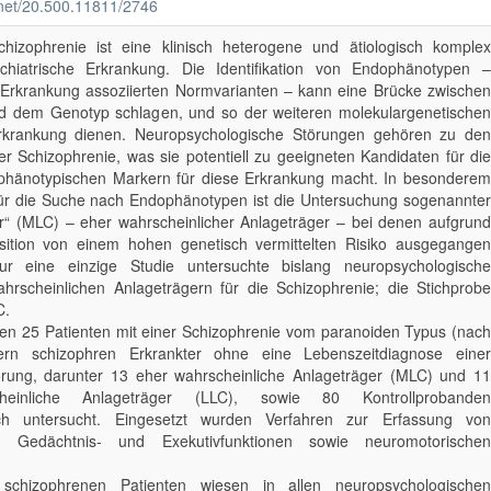
e.net/20.500.11811/2746
izophrenie ist eine klinisch heterogene und ätiologisch komplex
ychiatrische Erkrankung. Die Identifikation von Endophänotypen –
 Erkrankung assoziierten Normvarianten – kann eine Brücke zwischen
 dem Genotyp schlagen, und so der weiteren molekulargenetischen
rkrankung dienen. Neuropsychologische Störungen gehören zu den
 Schizophrenie, was sie potentiell zu geeigneten Kandidaten für die
hänotypischen Markern für diese Erkrankung macht. In besonderem
für die Suche nach Endophänotypen ist die Untersuchung sogenannter
ier“ (MLC) – eher wahrscheinlicher Anlageträger – bei denen aufgrund
osition von einem hohen genetisch vermittelten Risiko ausgegangen
r eine einzige Studie untersuchte bislang neuropsychologische
hrscheinlichen Anlageträgern für die Schizophrenie; die Stichprobe
C.
n 25 Patienten mit einer Schizophrenie vom paranoiden Typus (nach
ern schizophren Erkrankter ohne eine Lebenszeitdiagnose einer
örung, darunter 13 eher wahrscheinliche Anlageträger (MLC) und 11
heinliche Anlageträger (LLC), sowie 80 Kontrollprobanden
sch untersucht. Eingesetzt wurden Verfahren zur Erfassung von
-, Gedächtnis- und Exekutivfunktionen sowie neuromotorischen
chizophrenen Patienten wiesen in allen neuropsychologischen