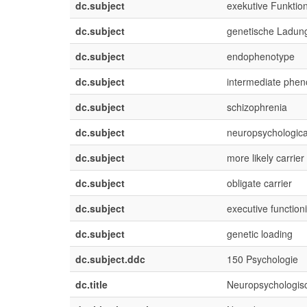
dc.subject
exekutive Funktio
dc.subject
genetische Ladun
dc.subject
endophenotype
dc.subject
intermediate phen
dc.subject
schizophrenia
dc.subject
neuropsychological
dc.subject
more likely carrier
dc.subject
obligate carrier
dc.subject
executive function
dc.subject
genetic loading
dc.subject.ddc
150 Psychologie
dc.title
Neuropsychologis