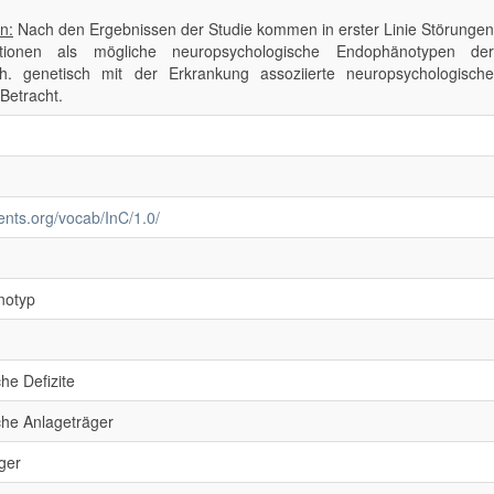
n:
Nach den Ergebnissen der Studie kommen in erster Linie Störungen
ktionen als mögliche neuropsychologische Endophänotypen der
.h. genetisch mit der Erkrankung assoziierte neuropsychologische
Betracht.
ments.org/vocab/InC/1.0/
notyp
he Defizite
che Anlageträger
ger