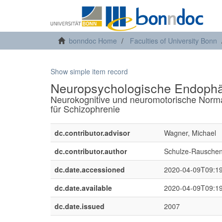
bonndoc Home
Faculties of University Bonn
Show simple item record
Neuropsychologische Endophä
Neurokognitive und neuromotorische Norm
für Schizophrenie
dc.contributor.advisor
Wagner, Michael
dc.contributor.author
Schulze-Rauschen
dc.date.accessioned
2020-04-09T09:1
dc.date.available
2020-04-09T09:1
dc.date.issued
2007