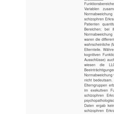
Funktionsbereich
Variablen zusam
Normabweichung 
schizophren Erkra
Patienten quanti
Bereichen; bei 
Normabweichung v
waren die differe
wahrscheinliche (M
Elternteile. Wäh
kognitiven Funkt
Ausschlüsse) auc
wiesen die LLC
Beeinträchtigungen
Normabweichung v
nicht bedeutsam. 
Elterngruppen erb
im exekutiven Fu
schizophren Erkr
psychopathologisc
Daten ergab kei
schizophren Erkr