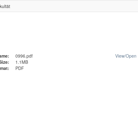
kultät
ame:
0996.pdf
View/
Open
Size:
1.1MB
mat:
PDF