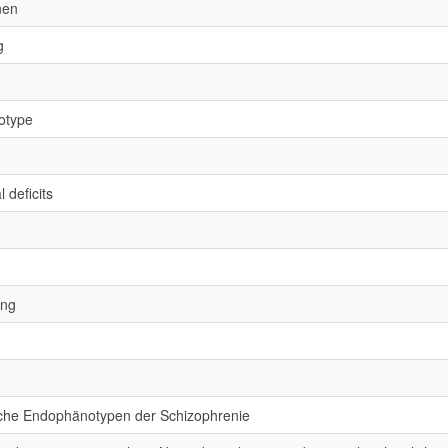
nen
g
otype
 deficits
ing
che Endophänotypen der Schizophrenie