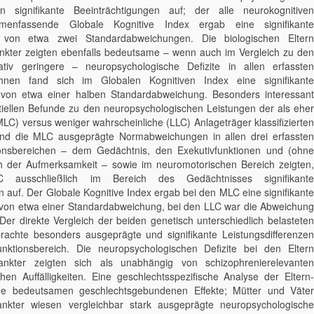
en signifikante Beeinträchtigungen auf; der alle neurokognitiven
menfassende Globale Kognitive Index ergab eine signifikante
von etwa zwei Standardabweichungen. Die biologischen Eltern
nkter zeigten ebenfalls bedeutsame – wenn auch im Vergleich zu den
tativ geringere – neuropsychologische Defizite in allen erfassten
ihnen fand sich im Globalen Kognitiven Index eine signifikante
on etwa einer halben Standardabweichung. Besonders interessant
ntiellen Befunde zu den neuropsychologischen Leistungen der als eher
LC) versus weniger wahrscheinliche (LLC) Anlageträger klassifizierten
rend die MLC ausgeprägte Normabweichungen in allen drei erfassten
ionsbereichen – dem Gedächtnis, den Exekutivfunktionen und (ohne
h der Aufmerksamkeit – sowie im neuromotorischen Bereich zeigten,
 ausschließlich im Bereich des Gedächtnisses signifikante
 auf. Der Globale Kognitive Index ergab bei den MLC eine signifikante
on etwa einer Standardabweichung, bei den LLC war die Abweichung
Der direkte Vergleich der beiden genetisch unterschiedlich belasteten
rachte besonders ausgeprägte und signifikante Leistungsdifferenzen
nktionsbereich. Die neuropsychologischen Defizite bei den Eltern
ankter zeigten sich als unabhängig von schizophrenierelevanten
hen Auffälligkeiten. Eine geschlechtsspezifische Analyse der Eltern-
ne bedeutsamen geschlechtsgebundenen Effekte; Mütter und Väter
ankter wiesen vergleichbar stark ausgeprägte neuropsychologische