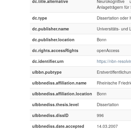
dc.title.alternative
Neurokognitive
Anlageträgern für
dc.type
Dissertation oder H
dc.publisher.name
Universitäts- und
dc.publisher.location
Bonn
dc.rights.accessRights
openAccess
dc.identifier.urn
https://nbn-resolv
ulbbn.pubtype
Erstveröffentlichu
ulbbnediss.affiliation.name
Rheinische Friedr
ulbbnediss.affiliation.location
Bonn
ulbbnediss.thesis.level
Dissertation
ulbbnediss.dissID
996
ulbbnediss.date.accepted
14.03.2007