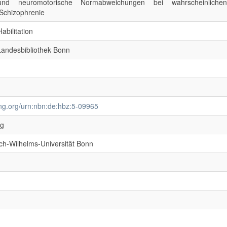
 und neuromotorische Normabweichungen bei wahrscheinlichen
 Schizophrenie
abilitation
 Landesbibliothek Bonn
ing.org/urn:nbn:de:hbz:5-09965
ng
ich-Wilhelms-Universität Bonn