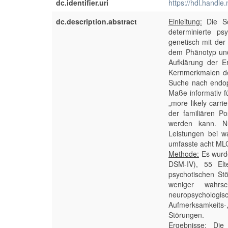
dc.identifier.uri
https://hdl.handl
dc.description.abstract
Einleitung:
Die Sch
determinierte ps
genetisch mit der
dem Phänotyp und
Aufklärung der E
Kernmerkmalen der
Suche nach endop
Maße informativ 
„more likely carr
der familiären P
werden kann. Nu
Leistungen bei wa
umfasste acht ML
Methode:
Es wurde
DSM-IV), 55 Elt
psychotischen St
weniger wahrsc
neuropsychologi
Aufmerksamkeits
Störungen.
Ergebnisse:
Die s