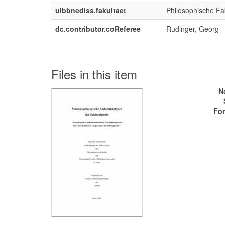
ulbbnediss.fakultaet
Philosophische Fa
dc.contributor.coReferee
Rudinger, Georg
Files in this item
N
For