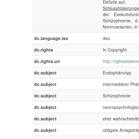
Defizite auf.
Schlussfolgerunge
der Exekutivfun
Schizophrenie, d
Normvarianten, in 
dc.language.iso
deu
dc.rights
In Copyright
dc.rights.uri
http://rightsstate
dc.subject
Endophänotyp
dc.subject
intermediärer Phä
dc.subject
Schizophrenie
dc.subject
neuropsychologisc
dc.subject
eher wahrscheinli
dc.subject
obligate Anlageträ