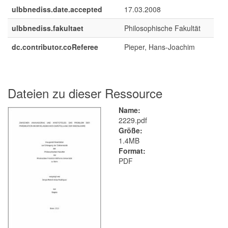
ulbbnediss.date.accepted
17.03.2008
ulbbnediss.fakultaet
Philosophische Fakultät
dc.contributor.coReferee
Pieper, Hans-Joachim
Dateien zu dieser Ressource
Name:
2229.pdf
Größe:
1.4MB
Format:
PDF