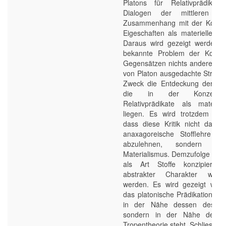
Platons für Relativprädikat
Dialogen der mittleren P
Zusammenhang mit der Konzep
Eigeschaften als materielle Sto
Daraus wird gezeigt werden, 
bekannte Problem der Koprä
Gegensätzen nichts anderes ist,
von Platon ausgedachte Strateg
Zweck die Entdeckung der Sc
die in der Konzepti
Relativprädikate als materiel
liegen. Es wird trotzdem fest
dass diese Kritik nicht dazu f
anaxagoreische Stofflehre i
abzulehnen, sondern nu
Materialismus. Demzufolge blei
als Art Stoffe konzipiert, 
abstrakter Charakter wird
werden. Es wird gezeigt werd
das platonische Prädikationsmod
in der Nähe dessen des Aris
sondern in der Nähe der 
Tropentheorie steht. Schliesslic