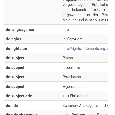
vorgeschlagene Prädikationsm
einer bekannten Textstelle der 
angewendet, in der Platon 
Meinung und Wissen unterschei
dc.language.iso
deu
dc.rights
In Copyright
dc.rights.uri
http://rightsstatements.org/voca
dc.subject
Platon
dc.subject
Ideenlehre
dc.subject
Prädikation
dc.subject
Eigenschaften
dc.subject.ddc
100 Philosophie
dc.title
Zwischen Anaxagoras und Aristo
dc.title.alternative
das Problem der Prädikatio