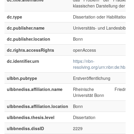
klassischen Darstellung der Ide
dc.type
Dissertation oder Habilitation
dc.publisher.name
Universitäts- und Landesbibliot
dc.publisher.location
Bonn
dc.rights.accessRights
openAccess
dc.identifier.urn
https://nbn-
resolving.org/urn:nbn:de:hbz:5
ulbbn.pubtype
Erstveröffentlichung
ulbbnediss.affiliation.name
Rheinische Friedrich-Wi
Universität Bonn
ulbbnediss.affiliation.location
Bonn
ulbbnediss.thesis.level
Dissertation
ulbbnediss.dissID
2229