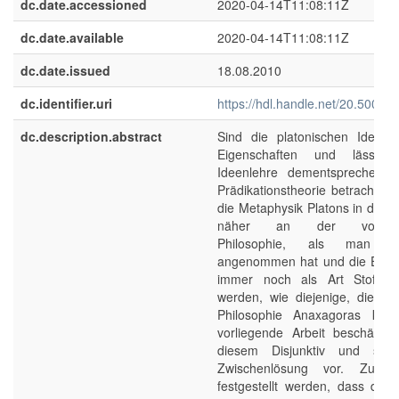
dc.date.accessioned
2020-04-14T11:08:11Z
dc.date.available
2020-04-14T11:08:11Z
dc.date.issued
18.08.2010
dc.identifier.uri
https://hdl.handle.net/20.500.1
dc.description.abstract
Sind die platonischen Ideen 
Eigenschaften und lässt 
Ideenlehre dementsprechend 
Prädikationstheorie betrachten?
die Metaphysik Platons in diese
näher an der vorsokra
Philosophie, als man trad
angenommen hat und die Eigen
immer noch als Art Stoffe ko
werden, wie diejenige, die wi
Philosophie Anaxagoras ken
vorliegende Arbeit beschäftigt
diesem Disjunktiv und schl
Zwischenlösung vor. Zunäc
festgestellt werden, dass das 