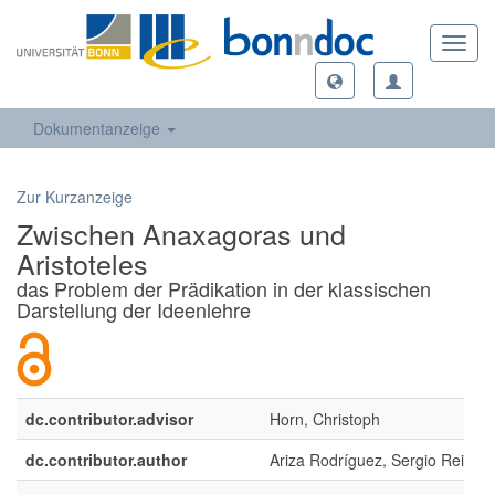
Toggl
navig
Dokumentanzeige
Zur Kurzanzeige
Zwischen Anaxagoras und
Aristoteles
das Problem der Prädikation in der klassischen
Darstellung der Ideenlehre
dc.contributor.advisor
Horn, Christoph
dc.contributor.author
Ariza Rodríguez, Sergio Reinel