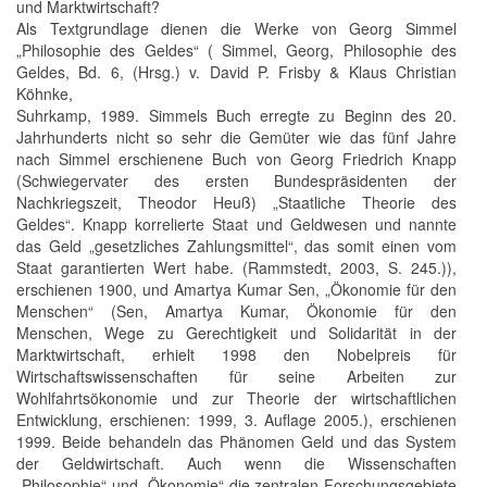
und Marktwirtschaft?
Als Textgrundlage dienen die Werke von Georg Simmel
„Philosophie des Geldes“ ( Simmel, Georg, Philosophie des
Geldes, Bd. 6, (Hrsg.) v. David P. Frisby & Klaus Christian
Köhnke,
Suhrkamp, 1989. Simmels Buch erregte zu Beginn des 20.
Jahrhunderts nicht so sehr die Gemüter wie das fünf Jahre
nach Simmel erschienene Buch von Georg Friedrich Knapp
(Schwiegervater des ersten Bundespräsidenten der
Nachkriegszeit, Theodor Heuß) „Staatliche Theorie des
Geldes“. Knapp korrelierte Staat und Geldwesen und nannte
das Geld „gesetzliches Zahlungsmittel“, das somit einen vom
Staat garantierten Wert habe. (Rammstedt, 2003, S. 245.)),
erschienen 1900, und Amartya Kumar Sen, „Ökonomie für den
Menschen“ (Sen, Amartya Kumar, Ökonomie für den
Menschen, Wege zu Gerechtigkeit und Solidarität in der
Marktwirtschaft, erhielt 1998 den Nobelpreis für
Wirtschaftswissenschaften für seine Arbeiten zur
Wohlfahrtsökonomie und zur Theorie der wirtschaftlichen
Entwicklung, erschienen: 1999, 3. Auflage 2005.), erschienen
1999. Beide behandeln das Phänomen Geld und das System
der Geldwirtschaft. Auch wenn die Wissenschaften
„Philosophie“ und „Ökonomie“ die zentralen Forschungsgebiete