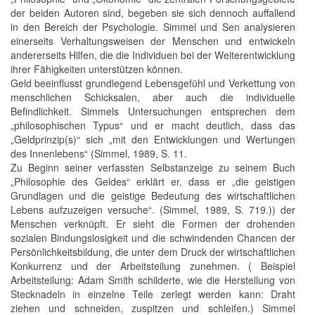
der beiden Autoren sind, begeben sie sich dennoch auffallend
in den Bereich der Psychologie. Simmel und Sen analysieren
einerseits Verhaltungsweisen der Menschen und entwickeln
andererseits Hilfen, die die Individuen bei der Weiterentwicklung
ihrer Fähigkeiten unterstützen können.
Geld beeinflusst grundlegend Lebensgefühl und Verkettung von
menschlichen Schicksalen, aber auch die individuelle
Befindlichkeit. Simmels Untersuchungen entsprechen dem
„philosophischen Typus“ und er macht deutlich, dass das
„Geldprinzip(s)“ sich „mit den Entwicklungen und Wertungen
des Innenlebens“ (Simmel, 1989, S. 11.
Zu Beginn seiner verfassten Selbstanzeige zu seinem Buch
„Philosophie des Geldes“ erklärt er, dass er „die geistigen
Grundlagen und die geistige Bedeutung des wirtschaftlichen
Lebens aufzuzeigen versuche“. (Simmel, 1989, S. 719.)) der
Menschen verknüpft. Er sieht die Formen der drohenden
sozialen Bindungslosigkeit und die schwindenden Chancen der
Persönlichkeitsbildung, die unter dem Druck der wirtschaftlichen
Konkurrenz und der Arbeitsteilung zunehmen. ( Beispiel
Arbeitsteilung: Adam Smith schilderte, wie die Herstellung von
Stecknadeln in einzelne Teile zerlegt werden kann: Draht
ziehen und schneiden, zuspitzen und schleifen.) Simmel