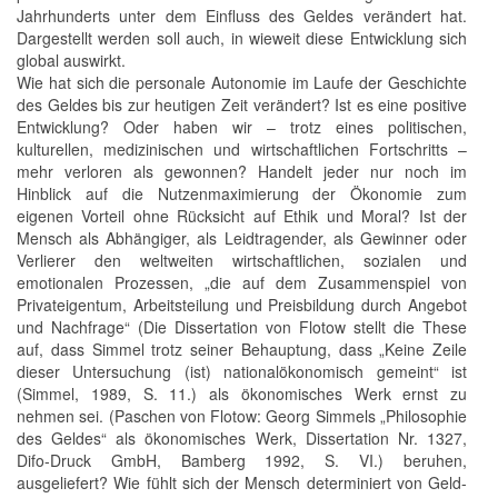
Jahrhunderts unter dem Einfluss des Geldes verändert hat.
Dargestellt werden soll auch, in wieweit diese Entwicklung sich
global auswirkt.
Wie hat sich die personale Autonomie im Laufe der Geschichte
des Geldes bis zur heutigen Zeit verändert? Ist es eine positive
Entwicklung? Oder haben wir – trotz eines politischen,
kulturellen, medizinischen und wirtschaftlichen Fortschritts –
mehr verloren als gewonnen? Handelt jeder nur noch im
Hinblick auf die Nutzenmaximierung der Ökonomie zum
eigenen Vorteil ohne Rücksicht auf Ethik und Moral? Ist der
Mensch als Abhängiger, als Leidtragender, als Gewinner oder
Verlierer den weltweiten wirtschaftlichen, sozialen und
emotionalen Prozessen, „die auf dem Zusammenspiel von
Privateigentum, Arbeitsteilung und Preisbildung durch Angebot
und Nachfrage“ (Die Dissertation von Flotow stellt die These
auf, dass Simmel trotz seiner Behauptung, dass „Keine Zeile
dieser Untersuchung (ist) nationalökonomisch gemeint“ ist
(Simmel, 1989, S. 11.) als ökonomisches Werk ernst zu
nehmen sei. (Paschen von Flotow: Georg Simmels „Philosophie
des Geldes“ als ökonomisches Werk, Dissertation Nr. 1327,
Difo-Druck GmbH, Bamberg 1992, S. VI.) beruhen,
ausgeliefert? Wie fühlt sich der Mensch determiniert von Geld-