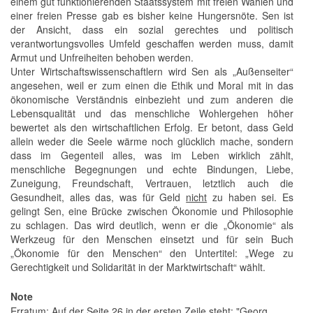
einem gut funktionierenden Staatssystem mit freien Wahlen und
einer freien Presse gab es bisher keine Hungersnöte. Sen ist
der Ansicht, dass ein sozial gerechtes und politisch
verantwortungsvolles Umfeld geschaffen werden muss, damit
Armut und Unfreiheiten behoben werden.
Unter Wirtschaftswissenschaftlern wird Sen als „Außenseiter“
angesehen, weil er zum einen die Ethik und Moral mit in das
ökonomische Verständnis einbezieht und zum anderen die
Lebensqualität und das menschliche Wohlergehen höher
bewertet als den wirtschaftlichen Erfolg. Er betont, dass Geld
allein weder die Seele wärme noch glücklich mache, sondern
dass im Gegenteil alles, was im Leben wirklich zählt,
menschliche Begegnungen und echte Bindungen, Liebe,
Zuneigung, Freundschaft, Vertrauen, letztlich auch die
Gesundheit, alles das, was für Geld
nicht
zu haben sei. Es
gelingt Sen, eine Brücke zwischen Ökonomie und Philosophie
zu schlagen. Das wird deutlich, wenn er die „Ökonomie“ als
Werkzeug für den Menschen einsetzt und für sein Buch
„Ökonomie für den Menschen“ den Untertitel: „Wege zu
Gerechtigkeit und Solidarität in der Marktwirtschaft“ wählt.
Note
Erratum: Auf der Seite 26 in der ersten Zeile steht: "Georg