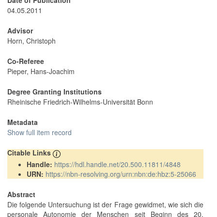
Date of Publication
04.05.2011
Advisor
Horn, Christoph
Co-Referee
Pieper, Hans-Joachim
Degree Granting Institutions
Rheinische Friedrich-Wilhelms-Universität Bonn
Metadata
Show full item record
Citable Links
Handle:
https://hdl.handle.net/20.500.11811/4848
URN:
https://nbn-resolving.org/urn:nbn:de:hbz:5-25066
Abstract
Die folgende Untersuchung ist der Frage gewidmet, wie sich die
personale Autonomie der Menschen seit Beginn des 20.