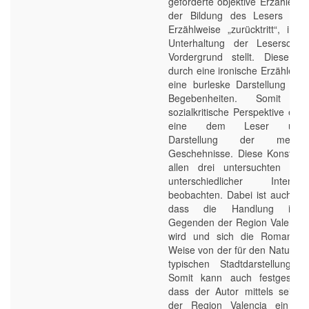
geforderte objektive Erzählerha
der Bildung des Lesers verpf
Erzählweise „zurücktritt“, ind
Unterhaltung der Leserschaf
Vordergrund stellt. Diese er
durch eine ironische Erzählerha
eine burleske Darstellung dra
Begebenheiten. Somit w
sozialkritische Perspektive eing
eine dem Leser unterh
Darstellung der meist 
Geschehnisse. Diese Konstellati
allen drei untersuchten Ro
unterschiedlicher Intens
beobachten. Dabei ist auch vo
dass die Handlung in lä
Gegenden der Region Valencia 
wird und sich die Romane a
Weise von der für den Naturali
typischen Stadtdarstellung a
Somit kann auch festgestellt
dass der Autor mittels seine
der Region Valencia ein lite