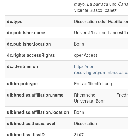
mayo, La barraca
und
Cañas y 
Vicente Blasco Ibáñez
dc.type
Dissertation oder Habilitation
dc.publisher.name
Universitäts- und Landesbibliot
dc.publisher.location
Bonn
dc.rights.accessRights
openAccess
dc.identifier.urn
https://nbn-
resolving.org/urn:nbn:de:hbz:5
ulbbn.pubtype
Erstveröffentlichung
ulbbnediss.affiliation.name
Rheinische Friedrich-Wi
Universität Bonn
ulbbnediss.affiliation.location
Bonn
ulbbnediss.thesis.level
Dissertation
ulbbnediss.dissID
3107