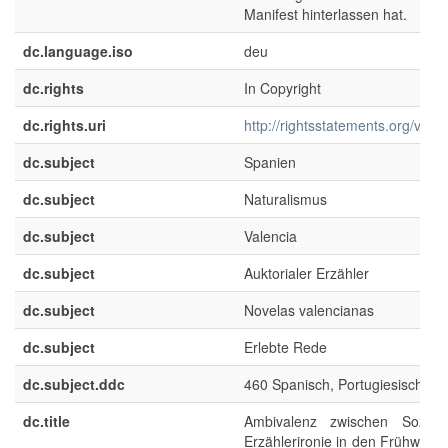
Manifest hinterlassen hat.
dc.language.iso
deu
dc.rights
In Copyright
dc.rights.uri
http://rightsstatements.org/voca
dc.subject
Spanien
dc.subject
Naturalismus
dc.subject
Valencia
dc.subject
Auktorialer Erzähler
dc.subject
Novelas valencianas
dc.subject
Erlebte Rede
dc.subject.ddc
460 Spanisch, Portugiesisch
dc.title
Ambivalenz zwischen Sozialkr
Erzählerironie in den Frühwerk