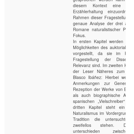
diesem Kontext eine ironi
Erzählerhaltung einzuordnen
Rahmen dieser Fragestellung s
genaue Analyse der drei ausg
Romane naturalistischer Prov
Fokus.
In ersten Kapitel werden zun
Möglichkeiten des auktorialen 
vorgestellt, da sie im Ra
Fragestellung der Disserta
Relevanz sind. Im zweiten Kapit
der Leser Näheres zum Schrif
Blasco Ibáñez: Hierbei werde
Anmerkungen zur Genese 
Rezeption der Werke von Blas
als auch biographische Ang
spanischen „Vielschreiber“ get
dritten Kapitel steht ein Ab
Naturalismus im Vordergrund, 
Tradition die untersuchte
zweifellos stehen. Dab
unterschieden zwisch