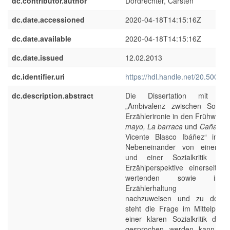
dc.contributor.author
Dördrechter, Carsten
dc.date.accessioned
2020-04-18T14:15:16Z
dc.date.available
2020-04-18T14:15:16Z
dc.date.issued
12.02.2013
dc.identifier.uri
https://hdl.handle.net/20.500.1
dc.description.abstract
Die Dissertation mit de
„Ambivalenz zwischen Sozialk
Erzählerironie in den Frühwerk
mayo, La barraca
und
Cañas y 
Vicente Blasco Ibáñez“ inten
Nebeneinander von einer auk
und einer Sozialkritik verpf
Erzählperspektive einerseits 
wertenden sowie ironisi
Erzählerhaltung ander
nachzuweisen und zu deute
steht die Frage im Mittelpunk
einer klaren Sozialkritik des 
gesprochen werden kann un