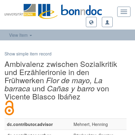
Toggl
navig
View Item
Show simple item record
Ambivalenz zwischen Sozialkritik
und Erzählerironie in den
Frühwerken
Flor de mayo, La
und
von
barraca
Cañas y barro
Vicente Blasco Ibáñez
dc.contributor.advisor
Mehnert, Henning