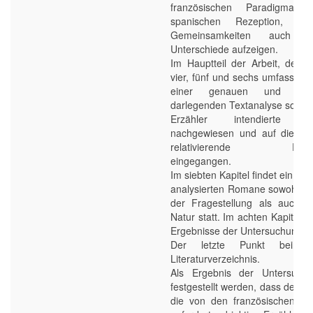
französischen Paradigma 
spanischen Rezeption, di
Gemeinsamkeiten auch zah
Unterschiede aufzeigen.
Im Hauptteil der Arbeit, der di
vier, fünf und sechs umfasst, wi
einer genauen und den
darlegenden Textanalyse sowoh
Erzähler intendierte Sozi
nachgewiesen und auf diese 
relativierende Erzähle
eingegangen.
Im siebten Kapitel findet ein Ver
analysierten Romane sowohl i
der Fragestellung als auch inh
Natur statt. Im achten Kapitel 
Ergebnisse der Untersuchung vor
Der letzte Punkt beinhal
Literaturverzeichnis.
Als Ergebnis der Untersuch
festgestellt werden, dass der Au
die von den französischen Nat