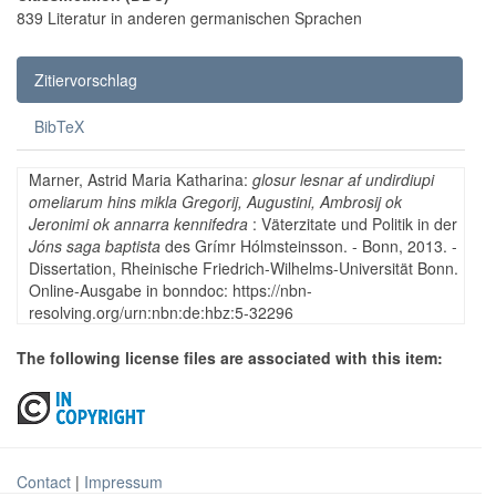
839 Literatur in anderen germanischen Sprachen
Zitiervorschlag
BibTeX
Marner, Astrid Maria Katharina:
glosur lesnar af undirdiupi
omeliarum hins mikla Gregorij, Augustini, Ambrosij ok
Jeronimi ok annarra kennifedra
: Väterzitate und Politik in der
Jóns saga baptista
des Grímr Hólmsteinsson. - Bonn, 2013. -
Dissertation, Rheinische Friedrich-Wilhelms-Universität Bonn.
Online-Ausgabe in bonndoc: https://nbn-
resolving.org/urn:nbn:de:hbz:5-32296
The following license files are associated with this item:
Contact
|
Impressum