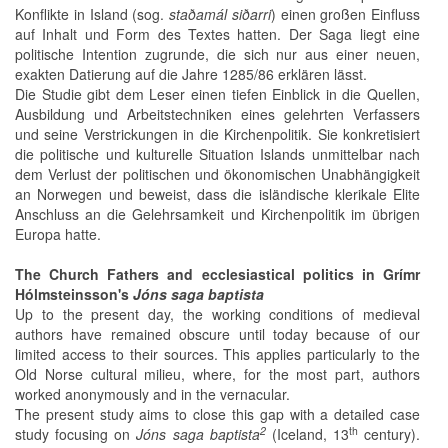
Konflikte in Island (sog.
staðamál siðarri
) einen großen Einfluss
auf Inhalt und Form des Textes hatten. Der Saga liegt eine
politische Intention zugrunde, die sich nur aus einer neuen,
exakten Datierung auf die Jahre 1285/86 erklären lässt.
Die Studie gibt dem Leser einen tiefen Einblick in die Quellen,
Ausbildung und Arbeitstechniken eines gelehrten Verfassers
und seine Verstrickungen in die Kirchenpolitik. Sie konkretisiert
die politische und kulturelle Situation Islands unmittelbar nach
dem Verlust der politischen und ökonomischen Unabhängigkeit
an Norwegen und beweist, dass die isländische klerikale Elite
Anschluss an die Gelehrsamkeit und Kirchenpolitik im übrigen
Europa hatte.
The Church Fathers and ecclesiastical politics in Grímr
Hólmsteinsson's
Jóns saga baptista
Up to the present day, the working conditions of medieval
authors have remained obscure until today because of our
limited access to their sources. This applies particularly to the
Old Norse cultural milieu, where, for the most part, authors
worked anonymously and in the vernacular.
The present study aims to close this gap with a detailed case
2
th
study focusing on
Jóns saga baptista
(Iceland, 13
century).