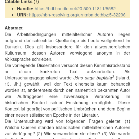
Citable Links
Handle:
https://hdl.handle.net/20.500.11811/5582
URN:
https://nbn-resolving.org/urn:nbn:de:hbz:5-32296
Abstract
Die Arbeitsbedingungen mittelalterlicher Autoren liegen
aufgrund der schlechten Quellenlage bis heute weitgehend im
Dunkeln. Dies gilt insbesondere für den altwestnordischen
Kulturraum, dessen Autoren vorwiegend anonym in der
Volkssprache schrieben.
Die vorliegende Dissertation versucht diesen Kenntnisrückstand
an einem konkreten Text aufzuarbeiten. Als
2
Untersuchungsgegenstand wurde
Jóns saga baptista
(Island,
13. Jh.) gewählt, weil der Text einerseits kaum behandelt
worden ist, andererseits durch den namentlich bekannten Autor
wie Auftraggeber eine zuverlässige Verankerung im
historischen Kontext seiner Entstehung ermöglicht. Dieser
Kontext ist geprägt von politischen Umbrüchen und dem Beginn
einer neuen stilistischen Epoche in der Literatur.
Die Untersuchung wird von folgenden Fragen geleitet: (1)
Welche Quellen standen isländischen mittelalterlichen Autoren
zur Verfügung? (2) Wie verwendeten sie diese? (3) Wie wurde