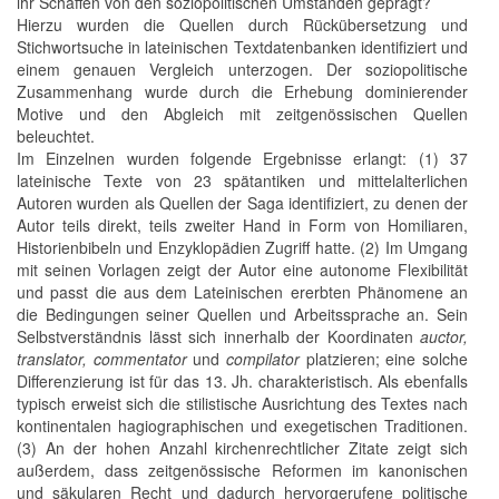
ihr Schaffen von den soziopolitischen Umständen geprägt?
Hierzu wurden die Quellen durch Rückübersetzung und
Stichwortsuche in lateinischen Textdatenbanken identifiziert und
einem genauen Vergleich unterzogen. Der soziopolitische
Zusammenhang wurde durch die Erhebung dominierender
Motive und den Abgleich mit zeitgenössischen Quellen
beleuchtet.
Im Einzelnen wurden folgende Ergebnisse erlangt: (1) 37
lateinische Texte von 23 spätantiken und mittelalterlichen
Autoren wurden als Quellen der Saga identifiziert, zu denen der
Autor teils direkt, teils zweiter Hand in Form von Homiliaren,
Historienbibeln und Enzyklopädien Zugriff hatte. (2) Im Umgang
mit seinen Vorlagen zeigt der Autor eine autonome Flexibilität
und passt die aus dem Lateinischen ererbten Phänomene an
die Bedingungen seiner Quellen und Arbeitssprache an. Sein
Selbstverständnis lässt sich innerhalb der Koordinaten
auctor,
translator, commentator
und
compilator
platzieren; eine solche
Differenzierung ist für das 13. Jh. charakteristisch. Als ebenfalls
typisch erweist sich die stilistische Ausrichtung des Textes nach
kontinentalen hagiographischen und exegetischen Traditionen.
(3) An der hohen Anzahl kirchenrechtlicher Zitate zeigt sich
außerdem, dass zeitgenössische Reformen im kanonischen
und säkularen Recht und dadurch hervorgerufene politische