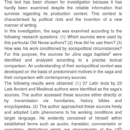
This text has been chosen for investigation because it has
hardly been examined despite the reliable information that
survives regarding its production context. This context is
characterised by political riots and the invention of a new
manner of writing.
In this investigation, the saga was examined according to the
following research questions: (1) Which sources were used by
this particular Old Norse authors? (2) How did he use them? (3)
How was his work conditioned by sociopolitical circumstances?
2
For this purpose, the sources for
Jóns saga baptista
were
identified and analysed according to a precise textual
comparison. An understanding of their sociopolitical context was
developed on the basis of predominant motives in the saga and
their comparison with contemporary sources.
The following results were obtained: (1) 37 Latin texts by 23
Late Ancient and Medieval authors were identified as the saga's
sources. The author accessed these sources either directly or
by transmission via homiliaries, history bibles and
encyclopedias. (2) The author approached these sources freely
and adopted Latin phenomena to his working conditions and
target language. He evidently conceived of himself within
established terms such as
auctor, translator, commentator
or
th
compilator
, distinctions which are characteristic of the 13