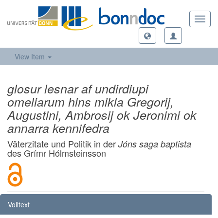
Toggl
navig
View Item
glosur lesnar af undirdiupi
omeliarum hins mikla Gregorij,
Augustini, Ambrosij ok Jeronimi ok
annarra kennifedra
Väterzitate und Politik in der
Jóns saga baptista
des Grímr Hólmsteinsson
Volltext