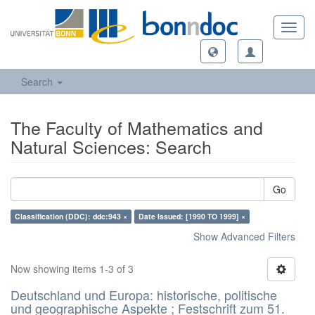
Toggl
navig
Search
The Faculty of Mathematics and
Natural Sciences: Search
Go
Classification (DDC): ddc:943 ×
Date Issued: [1990 TO 1999] ×
Show Advanced Filters
Now showing items 1-3 of 3
Deutschland und Europa: historische, politische
und geographische Aspekte ; Festschrift zum 51.