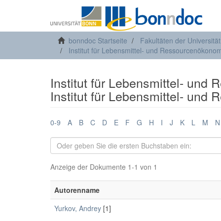
bonndoc Startseite
Fakultäten der Universitä
Institut für Lebensmittel- und Ressourcenökonom
Institut für Lebensmittel- und
Institut für Lebensmittel- und
0-9
A
B
C
D
E
F
G
H
I
J
K
L
M
N
Anzeige der Dokumente 1-1 von 1
Autorenname
Yurkov, Andrey
[1]