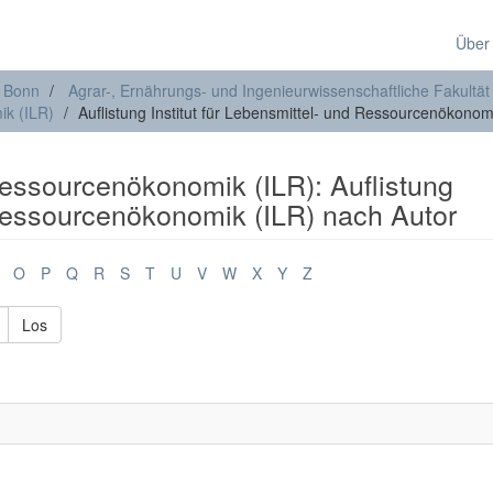
Über
t Bonn
Agrar-, Ernährungs- und Ingenieurwissenschaftliche Fakultät
ik (ILR)
Auflistung Institut für Lebensmittel- und Ressourcenökonom
 Ressourcenökonomik (ILR): Auflistung
 Ressourcenökonomik (ILR) nach Autor
O
P
Q
R
S
T
U
V
W
X
Y
Z
Los