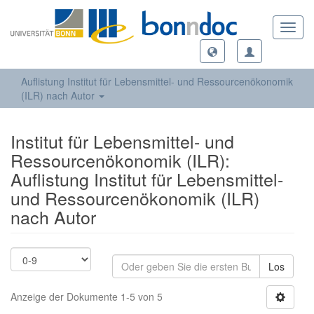
Toggl
navig
Auflistung Institut für Lebensmittel- und Ressourcenökonomik
(ILR) nach Autor
Institut für Lebensmittel- und
Ressourcenökonomik (ILR):
Auflistung Institut für Lebensmittel-
und Ressourcenökonomik (ILR)
nach Autor
Los
Anzeige der Dokumente 1-5 von 5