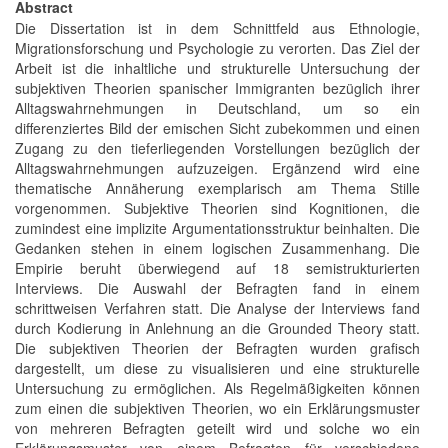
Abstract
Die Dissertation ist in dem Schnittfeld aus Ethnologie,
Migrationsforschung und Psychologie zu verorten. Das Ziel der
Arbeit ist die inhaltliche und strukturelle Untersuchung der
subjektiven Theorien spanischer Immigranten bezüglich ihrer
Alltagswahrnehmungen in Deutschland, um so ein
differenziertes Bild der emischen Sicht zubekommen und einen
Zugang zu den tieferliegenden Vorstellungen bezüglich der
Alltagswahrnehmungen aufzuzeigen. Ergänzend wird eine
thematische Annäherung exemplarisch am Thema Stille
vorgenommen. Subjektive Theorien sind Kognitionen, die
zumindest eine implizite Argumentationsstruktur beinhalten. Die
Gedanken stehen in einem logischen Zusammenhang. Die
Empirie beruht überwiegend auf 18 semistrukturierten
Interviews. Die Auswahl der Befragten fand in einem
schrittweisen Verfahren statt. Die Analyse der Interviews fand
durch Kodierung in Anlehnung an die Grounded Theory statt.
Die subjektiven Theorien der Befragten wurden grafisch
dargestellt, um diese zu visualisieren und eine strukturelle
Untersuchung zu ermöglichen. Als Regelmäßigkeiten können
zum einen die subjektiven Theorien, wo ein Erklärungsmuster
von mehreren Befragten geteilt wird und solche wo ein
Erklärungsmuster von einem Befragten für verschiedene