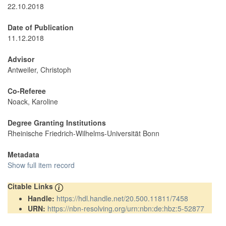
22.10.2018
Date of Publication
11.12.2018
Advisor
Antweiler, Christoph
Co-Referee
Noack, Karoline
Degree Granting Institutions
Rheinische Friedrich-Wilhelms-Universität Bonn
Metadata
Show full item record
Citable Links
Handle:
https://hdl.handle.net/20.500.11811/7458
URN:
https://nbn-resolving.org/urn:nbn:de:hbz:5-52877