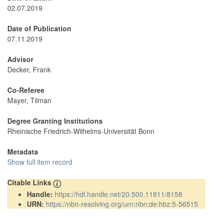
02.07.2019
Date of Publication
07.11.2019
Advisor
Decker, Frank
Co-Referee
Mayer, Tilman
Degree Granting Institutions
Rheinische Friedrich-Wilhelms-Universität Bonn
Metadata
Show full item record
Citable Links
Handle:
https://hdl.handle.net/20.500.11811/8158
URN:
https://nbn-resolving.org/urn:nbn:de:hbz:5-56515