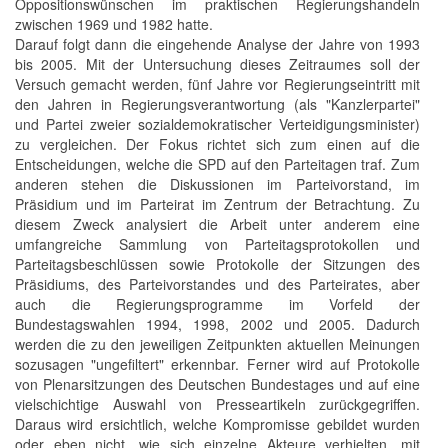
Oppositionswünschen im praktischen Regierungshandeln
zwischen 1969 und 1982 hatte.
Darauf folgt dann die eingehende Analyse der Jahre von 1993
bis 2005. Mit der Untersuchung dieses Zeitraumes soll der
Versuch gemacht werden, fünf Jahre vor Regierungseintritt mit
den Jahren in Regierungsverantwortung (als "Kanzlerpartei"
und Partei zweier sozialdemokratischer Verteidigungsminister)
zu vergleichen. Der Fokus richtet sich zum einen auf die
Entscheidungen, welche die SPD auf den Parteitagen traf. Zum
anderen stehen die Diskussionen im Parteivorstand, im
Präsidium und im Parteirat im Zentrum der Betrachtung. Zu
diesem Zweck analysiert die Arbeit unter anderem eine
umfangreiche Sammlung von Parteitagsprotokollen und
Parteitagsbeschlüssen sowie Protokolle der Sitzungen des
Präsidiums, des Parteivorstandes und des Parteirates, aber
auch die Regierungsprogramme im Vorfeld der
Bundestagswahlen 1994, 1998, 2002 und 2005. Dadurch
werden die zu den jeweiligen Zeitpunkten aktuellen Meinungen
sozusagen "ungefiltert" erkennbar. Ferner wird auf Protokolle
von Plenarsitzungen des Deutschen Bundestages und auf eine
vielschichtige Auswahl von Presseartikeln zurückgegriffen.
Daraus wird ersichtlich, welche Kompromisse gebildet wurden
oder eben nicht, wie sich einzelne Akteure verhielten, mit