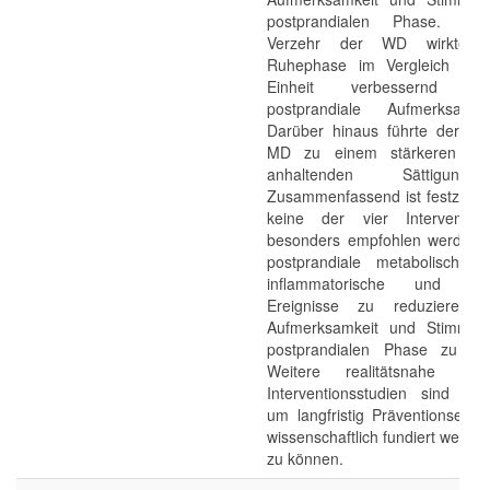
postprandialen Phase. N
Verzehr der WD wirkte s
Ruhephase im Vergleich zur 
Einheit verbessernd a
postprandiale Aufmerksamk
Darüber hinaus führte der Ve
MD zu einem stärkeren un
anhaltenden Sättigungsem
Zusammenfassend ist festzuhal
keine der vier Intervention
besonders empfohlen werden 
postprandiale metabolische, o
inflammatorische und endo
Ereignisse zu reduzieren
Aufmerksamkeit und Stimmun
postprandialen Phase zu ver
Weitere realitätsnahe postp
Interventionsstudien sind una
um langfristig Präventionsemp
wissenschaftlich fundiert weiter
zu können.