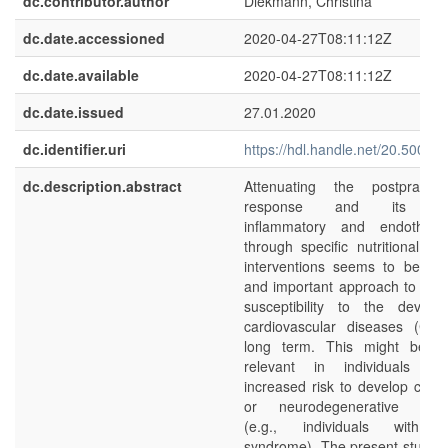
dc.contributor.author
Diekmann, Christina
dc.date.accessioned
2020-04-27T08:11:12Z
dc.date.available
2020-04-27T08:11:12Z
dc.date.issued
27.01.2020
dc.identifier.uri
https://hdl.handle.net/20.500.1
dc.description.abstract
Attenuating the postprandia
response and its asso
inflammatory and endothelia
through specific nutritional and
interventions seems to be a 
and important approach to dec
susceptibility to the develo
cardiovascular diseases (CVD
long term. This might be par
relevant in individuals al
increased risk to develop cardi
or neurodegenerative compl
(e.g., individuals with m
syndrome). The present study f