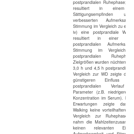
postprandialen Ruhephase; iii
resultiert in einem e
Sättigungsempfinden un
verbesserten Aufmerksamk
Stimmung im Vergleich zu eine
iv) eine postprandiale Walkin
resultiert in einer verb
postprandialen Aufmerksam
Stimmung im Vergleich z
postprandialen Ruhephas
Zielgrößen wurden nüchtern sow
3,0 h und 4,5 h postprandial er
Vergleich zur WD zeigte die 
günstigeren Einfluss 
postprandialen Verlauf e
Parameter (z.B. niedrigere Tri
Konzentration im Serum). Ent
Erwartungen zeigte das m
Walking keine vorteilhafteren E
Vergleich zur Ruhephase. W
nahm die Mahlzeitenzusamme
keinen relevanten Einfl
Aufmerksamkeit und Stimmun