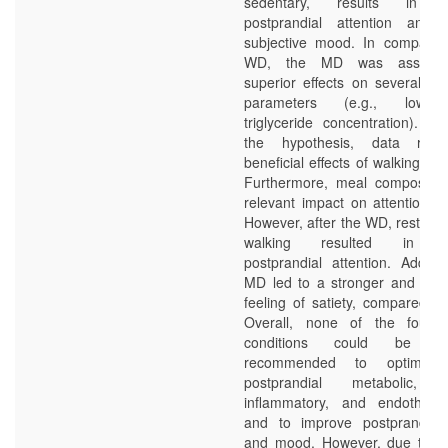
sedentary, results in in
postprandial attention and 
subjective mood. In comparis
WD, the MD was associat
superior effects on several pos
parameters (e.g., lowe
triglyceride concentration). Co
the hypothesis, data rev
beneficial effects of walking ove
Furthermore, meal compositio
relevant impact on attention 
However, after the WD, resting 
walking resulted in in
postprandial attention. Additio
MD led to a stronger and longe
feeling of satiety, compared t
Overall, none of the four t
conditions could be part
recommended to optimally
postprandial metabolic, ox
inflammatory, and endothelia
and to improve postprandial 
and mood. However, due to th