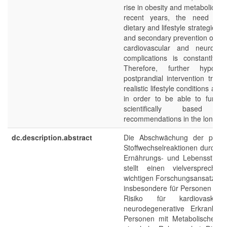
rise in obesity and metabolic s
recent years, the need for 
dietary and lifestyle strategies f
and secondary prevention of co
cardiovascular and neurodege
complications is constantly in
Therefore, further hypothesi
postprandial intervention trials 
realistic lifestyle conditions are
in order to be able to furthe
scientifically based pre
recommendations in the long te
dc.description.abstract
Die Abschwächung der postpr
Stoffwechselreaktionen durch sp
Ernährungs- und Lebensstilm
stellt einen vielverspreche
wichtigen Forschungsansatz dar
insbesondere für Personen mit
Risiko für kardiovaskul
neurodegenerative Erkrankung
Personen mit Metabolischem 