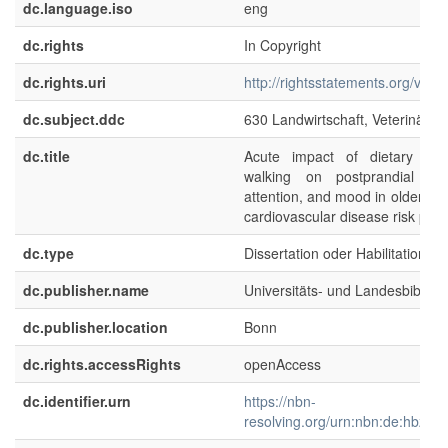
dc.language.iso
eng
dc.rights
In Copyright
dc.rights.uri
http://rightsstatements.org/voca
dc.subject.ddc
630 Landwirtschaft, Veterinärme
dc.title
Acute impact of dietary pat
walking on postprandial met
attention, and mood in older adu
cardiovascular disease risk phe
dc.type
Dissertation oder Habilitation
dc.publisher.name
Universitäts- und Landesbibliot
dc.publisher.location
Bonn
dc.rights.accessRights
openAccess
dc.identifier.urn
https://nbn-
resolving.org/urn:nbn:de:hbz:5