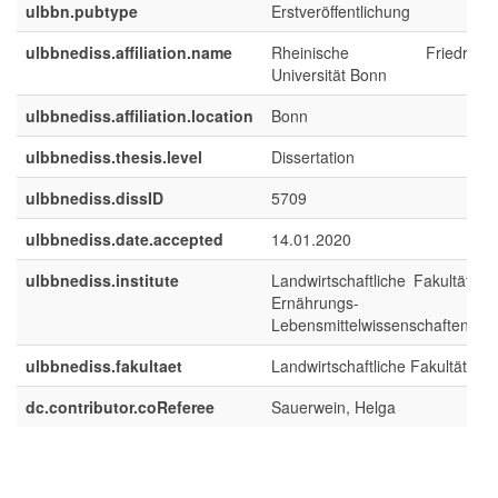
ulbbn.pubtype
Erstveröffentlichung
ulbbnediss.affiliation.name
Rheinische Friedrich-Wi
Universität Bonn
ulbbnediss.affiliation.location
Bonn
ulbbnediss.thesis.level
Dissertation
ulbbnediss.dissID
5709
ulbbnediss.date.accepted
14.01.2020
ulbbnediss.institute
Landwirtschaftliche Fakultät : In
Ernährungs-
Lebensmittelwissenschaften (IE
ulbbnediss.fakultaet
Landwirtschaftliche Fakultät
dc.contributor.coReferee
Sauerwein, Helga