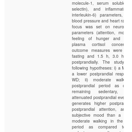
molecule-1, serum soluble en
selectin), and inflammatory
interleukin-6) parameters, a
blood pressure and heart rate. 
focus was set on neuropsych
parameters (attention, mood,
feeling of hunger and sati
plasma cortisol concentrat
outcome measures were ana
fasting and 1.5 h, 3.0 h, a
postprandially. The study te
following hypotheses: i) a MD 
a lower postprandial respons
WD; ii) moderate walking
postprandial period as com
remaining sedentary, res
attenuated postprandial events;
generates higher postprandial
postprandial attention, and 
subjective mood than a WD;
moderate walking in the post
period as compared to re