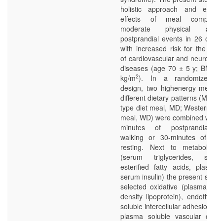
holistic approach and exam
effects of meal composit
moderate physical acti
postprandial events in 26 older
with increased risk for the de
of cardiovascular and neurodeg
diseases (age 70 ± 5 y; BMI 3
2
kg/m
). In a randomized c
design, two highenergy meals r
different dietary patterns (Medi
type diet meal, MD; Western die
meal, WD) were combined with e
minutes of postprandial 
walking or 30-minutes of pos
resting. Next to metabolic 
(serum triglycerides, se
esterified fatty acids, plasma
serum insulin) the present stud
selected oxidative (plasma oxi
density lipoprotein), endotheli
soluble intercellular adhesion m
plasma soluble vascular cell