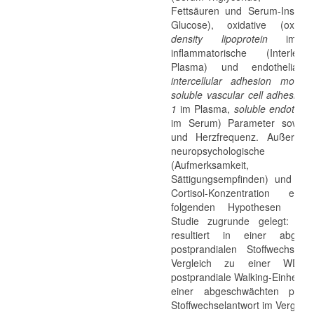
Fettsäuren und Serum-Insulin
Glucose), oxidative (oxidi
density lipoprotein
im Pl
inflammatorische (Interleu
Plasma) und endotheliale
intercellular adhesion molecu
soluble vascular cell adhesion 
1
im Plasma,
soluble endothelia
im Serum) Parameter sowie B
und Herzfrequenz. Außerde
neuropsychologische Zie
(Aufmerksamkeit, Befindl
Sättigungsempfinden) und die
Cortisol-Konzentration erfa
folgenden Hypothesen wur
Studie zugrunde gelegt: i)
resultiert in einer abgesc
postprandialen Stoffwechsela
Vergleich zu einer WD; i
postprandiale Walking-Einheit res
einer abgeschwächten postpr
Stoffwechselantwort im Vergleic