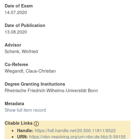
Date of Exam
14.07.2020
Date of Publication
13.08.2020
Advisor
Schenk, Winfried
Co-Referee
Wiegandt, Claus-Christian
Degree Granting Institutions
Rheinische Friedrich-Wilhelms-Universität Bonn
Metadata
Show full item record
Citable Links
Handle:
https://hdl.handle.net/20.500.11811/8522
URN:
https://nbn-resolving.org/urn:nbn:de:hbz:5-59155