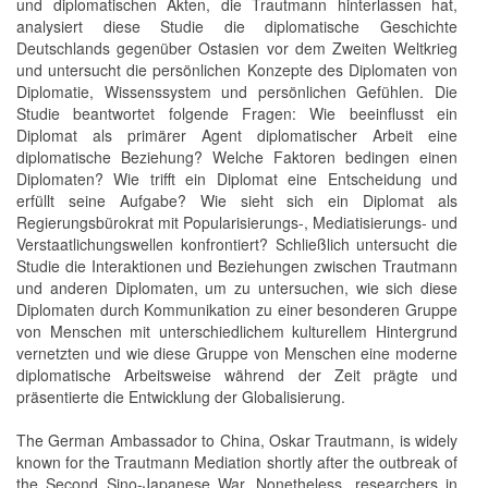
und diplomatischen Akten, die Trautmann hinterlassen hat,
analysiert diese Studie die diplomatische Geschichte
Deutschlands gegenüber Ostasien vor dem Zweiten Weltkrieg
und untersucht die persönlichen Konzepte des Diplomaten von
Diplomatie, Wissenssystem und persönlichen Gefühlen. Die
Studie beantwortet folgende Fragen: Wie beeinflusst ein
Diplomat als primärer Agent diplomatischer Arbeit eine
diplomatische Beziehung? Welche Faktoren bedingen einen
Diplomaten? Wie trifft ein Diplomat eine Entscheidung und
erfüllt seine Aufgabe? Wie sieht sich ein Diplomat als
Regierungsbürokrat mit Popularisierungs-, Mediatisierungs- und
Verstaatlichungswellen konfrontiert? Schließlich untersucht die
Studie die Interaktionen und Beziehungen zwischen Trautmann
und anderen Diplomaten, um zu untersuchen, wie sich diese
Diplomaten durch Kommunikation zu einer besonderen Gruppe
von Menschen mit unterschiedlichem kulturellem Hintergrund
vernetzten und wie diese Gruppe von Menschen eine moderne
diplomatische Arbeitsweise während der Zeit prägte und
präsentierte die Entwicklung der Globalisierung.
The German Ambassador to China, Oskar Trautmann, is widely
known for the Trautmann Mediation shortly after the outbreak of
the Second Sino-Japanese War. Nonetheless, researchers in