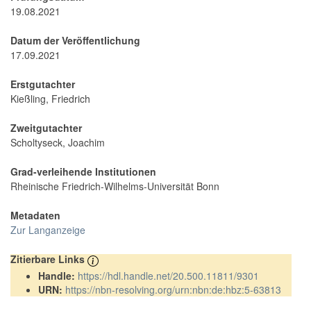
19.08.2021
Datum der Veröffentlichung
17.09.2021
Erstgutachter
Kießling, Friedrich
Zweitgutachter
Scholtyseck, Joachim
Grad-verleihende Institutionen
Rheinische Friedrich-Wilhelms-Universität Bonn
Metadaten
Zur Langanzeige
Zitierbare Links
Handle:
https://hdl.handle.net/20.500.11811/9301
URN:
https://nbn-resolving.org/urn:nbn:de:hbz:5-63813