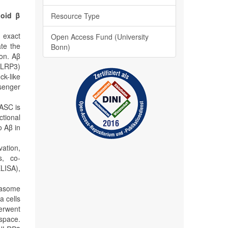
loid β
Resource Type
 exact
Open Access Fund (University
te the
Bonn)
ion. Aβ
NLRP3)
ck-like
ssenger
 ASC is
tional
o Aβ in
ation,
s, co-
LISA),
masome
a cells
erwent
 space.