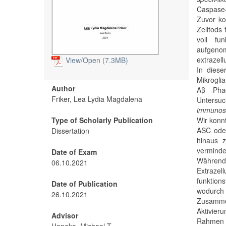
Caspase-
Zuvor k
Zelltods
voll fu
aufgeno
extrazell
View/
Open (7.3MB)
In diese
Mikrogli
Author
Aβ -Phag
Friker, Lea Lydia Magdalena
Unters
immunos
Type of Scholarly Publication
Wir konn
ASC oder
Dissertation
hinaus z
verminde
Date of Exam
Während
06.10.2021
Extraze
funktion
Date of Publication
wodurch
26.10.2021
Zusammen
Aktivier
Advisor
Rahmen d