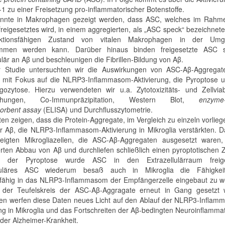
1 zu einer Freisetzung pro-inflammatorischer Botenstoffe.
onnte in Makrophagen gezeigt werden, dass ASC, welches im Rahm
 freigesetztes wird, in einem aggregierten, als „ASC speck“ bezeichnet
nktionsfähigen Zustand von vitalen Makrophagen in der Um
mmen werden kann. Darüber hinaus binden freigesetzte ASC 
ulär an Aβ und beschleunigen die Fibrillen-Bildung von Aβ.
r Studie untersuchten wir die Auswirkungen von ASC-Aβ-Aggregat
a mit Fokus auf die NLRP3-Inflammasom-Aktivierung, die Pyroptose u
ozytose. Hierzu verwendeten wir u.a. Zytotoxizitäts- und Zellviabi
uchungen, Co-Immunpräzipitation, Western Blot,
enzyme-
orbent assay
(ELISA) und Durchflusszytometrie.
ten zeigen, dass die Protein-Aggregate, im Vergleich zu einzeln vorli
 Aβ, die NLRP3-Inflammasom-Aktivierung in Mikroglia verstärkten. D
eigten Mikrogliazellen, die ASC-Aβ-Aggregaten ausgesetzt waren,
rten Abbau von Aβ und durchliefen schließlich einen pyroptotischen Z
 der Pyroptose wurde ASC in den Extrazellulärraum freige
lluläres ASC wiederum besaß auch in Mikroglia die Fähigkeit
sfähig in das NLRP3-Inflammasom der Empfängerzelle eingebaut zu w
 der Teufelskreis der ASC-Aβ-Aggragate erneut in Gang gesetzt 
 werfen diese Daten neues Licht auf den Ablauf der NLRP3-Inflam
ung in Mikroglia und das Fortschreiten der Aβ-bedingten Neuroinflamma
er Alzheimer-Krankheit.