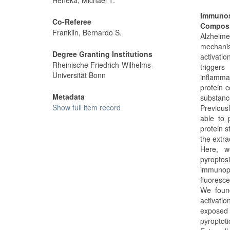
Heneka, Michael T.
Immunos
Co-Referee
Composi
Franklin, Bernardo S.
Alzheim
mechanis
Degree Granting Institutions
activati
Rheinische Friedrich-Wilhelms-
trigger
Universität Bonn
inflamma
protein 
Metadata
substance
Show full item record
Previous
able to 
protein s
the extra
Here, w
pyropto
immunopr
fluoresce
We found
activatio
exposed 
pyroptoti