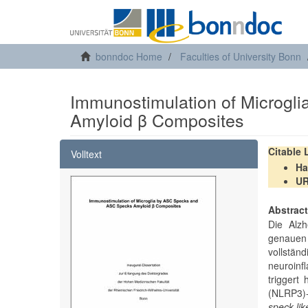
bonndoc Home
Faculties of University Bonn
Immunostimulation of Microg
Amyloid β Composites
Citable
Volltext
Ha
U
Abstrac
Die Alzh
genauen 
vollst
neuroinf
triggert
(NLRP3)
speck-li