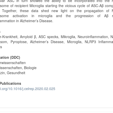
lular ASC in turn showed the ability to be incorporated into the
some of recipient Microglia starting the vicious cycle of ASC-Aβ com
r. Together, these data shed new light on the propagation of
asome activation in microglia and the progression of Aβ r
lammation in Alzheimer’s Disease.
s
r-Krankheit, Amyloid β, ASC specks, Mikroglia, Neuroinflammation, 
asom, Pyroptose, Alzheimer’s Disease, Microglia, NLRP3 Inflamm
is
cation (DDC)
rwissenschaften
issenschaften, Biologie
zin, Gesundheit
Publications
oi.org/10.1016/j.celrep.2020.02.025