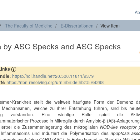
Ab
The Faculty of Medicine
E-Dissertationen
View Item
lia by ASC Specks and ASC Specks
 Links
ndle:
https://hdl.handle.net/20.500.11811/9379
RN:
https://nbn-resolving.org/urn:nbn:de:hbz:5-64298
t
eimer-Krankheit stellt die weltweit häufigste Form der Demenz da
Mechanismen, welche zu ihrer Entstehung führen, sind bis heute
ändig verstanden. Eine wichtige Rolle spielt die Aktivi
lammatorischer Prozesse in Mikroglia durch Amyloid-β (Aβ)-Ablagerun
 hierbei die Zusammenlagerung des mikroglialen
NOD-like receptor 
-Inflammasoms und induziert die Polymerisation des
apoptosis-ass
ke protein containing CARD
(ASC). In Folge kommt es über die Aktivier