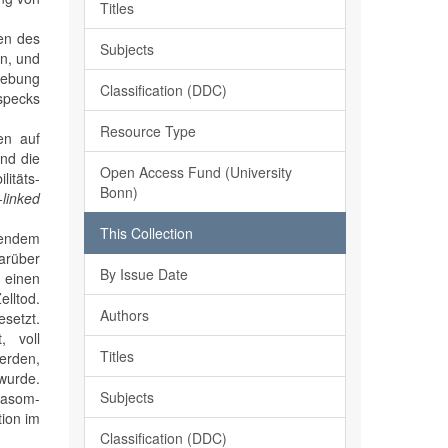
Titles
en des
Subjects
en, und
gebung
Classification (DDC)
specks
Resource Type
en auf
nd die
Open Access Fund (University
litäts-
Bonn)
linked
This Collection
egendem
arüber
By Issue Date
 einen
elltod.
Authors
setzt.
, voll
Titles
erden,
wurde.
Subjects
masom-
tion im
Classification (DDC)