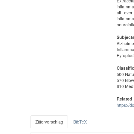
Extracel
inflamma
all ove
inflamm
neuroinf
Subject
Alzheime
Inflamm
Pyroptos
Classifi
500 Natu
570 Biow
610 Medi
Related 
https://d
Zitiervorschlag
BibTeX