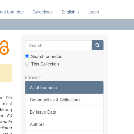
out bonndoc
Guidelines
English
Login
Search bonndoc
This Collection
BROWSE
All of bonndoc
r. Die
Communities & Collections
 nicht
erung
By Issue Date
gen. Aβ
protein
Authors
ociated
ung von