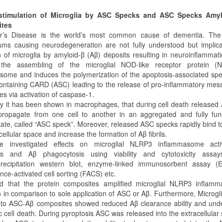
timulation of Microglia by ASC Specks and ASC Specks Amy
tes
er’s Disease is the world’s most common cause of dementia. The
ms causing neurodegeneration are not fully understood but implica
on of microglia by amyloid-β (Aβ) deposits resulting in neuroinflammat
s the assembling of the microglial NOD-like receptor protein (
some and induces the polymerization of the apoptosis-associated spe
containing CARD (ASC) leading to the release of pro-inflammatory me
s via activation of caspase-1.
ly it has been shown in macrophages, that during cell death released
propagate from one cell to another in an aggregated and fully func
tate, called “ASC speck”. Moreover, released ASC specks rapidly bind t
cellular space and increase the formation of Aβ fibrils.
e investigated effects on microglial NLRP3 inflammasome activ
sis and Aβ phagocytosis using viability and cytotoxicity assay
ecipitation western blot, enzyme-linked immunosorbent assay (E
nce-activated cell sorting (FACS) etc.
 that the protein composites amplified microglial NLRP3 inflam
n in comparison to sole application of ASC or Aβ. Furthermore, Microgli
to ASC-Aβ composites showed reduced Aβ clearance ability and und
c cell death. During pyroptosis ASC was released into the extracellular