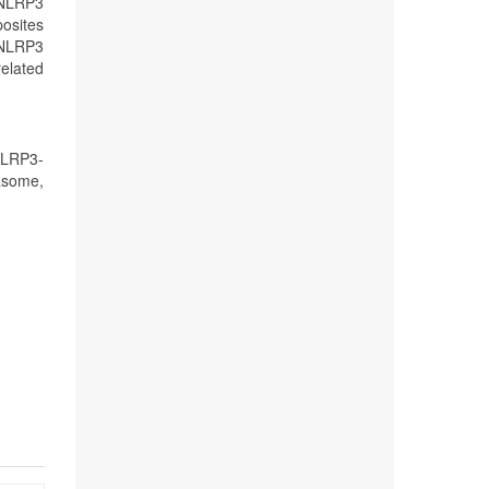
 NLRP3
posites
 NLRP3
elated
NLRP3-
asome,